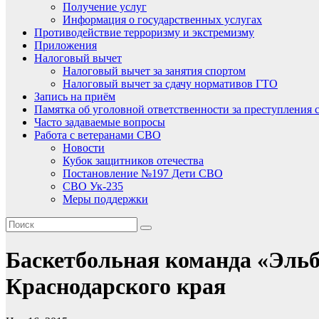
Получение услуг
Информация о государственных услугах
Противодействие терроризму и экстремизму
Приложения
Налоговый вычет
Налоговый вычет за занятия спортом
Налоговый вычет за сдачу нормативов ГТО
Запись на приём
Памятка об уголовной ответственности за преступления 
Часто задаваемые вопросы
Работа с ветеранами СВО
Новости
Кубок защитников отечества
Постановление №197 Дети СВО
СВО Ук-235
Меры поддержки
Баскетбольная команда «Эльб
Краснодарского края