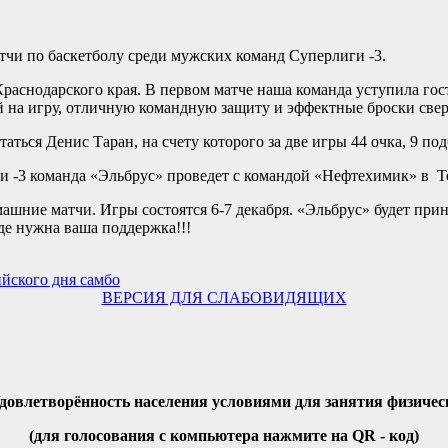
чи по баскетболу среди мужских команд Суперлиги -3.
аснодарского края. В первом матче наша команда уступила гост
 на игру, отличную командную защиту и эффектные броски сверх
ься Денис Таран, на счету которого за две игры 44 очка, 9 подб
-3 команда «Эльбрус» проведет с командой «Нефтехимик» в Тоб
шние матчи. Игры состоятся 6-7 декабря. «Эльбрус» будет при
нде нужна ваша поддержка!!!
йского дня самбо
ВЕРСИЯ ДЛЯ СЛАБОВИДЯЩИХ
Удовлетворённость населения условиями для занятия физичес
(для голосования с компьютера нажмите на QR - код)