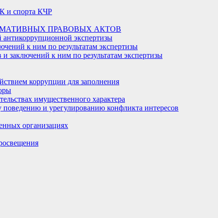
К и спорта КЧР
РМАТИВНЫХ ПРАВОВЫХ АКТОВ
й антикоррупционной экспертизы
ючений к ним по результатам экспертизы
и заключений к ним по результатам экспертизы
йствием коррупции для заполнения
оры
ательствах имущественного характера
 поведению и урегулированию конфликта интересов
енных организациях
росвещения