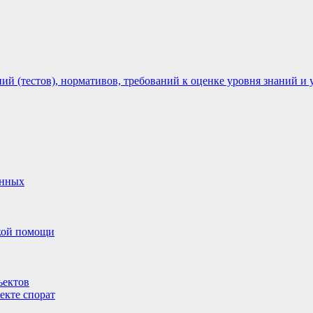
 (тестов), нормативов, требований к оценке уровня знаний и 
анных
ской помощи
ъектов
екте спорат