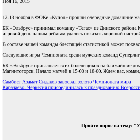
Ноя 16, 2015
12-13 ноября в ФОКе «Купол» прошли очередные домашние мат
БК «Эльбрус» принимал команду «Тегас» из Динского района Кр
игровой день нашим ребятам удалось показать хороший настрой
В составе нашей команды блестящей статистикой может похвастат
Следующие игры Чемпионата среди мужских команд Суперлиги 
БК «Эльбрус» приглашает всех болельщиков на ближайшие дома
Магнитогорск. Начало матчей в 15-00 и 18-00. Ждем вас, кома
Навигация
Самбист Азамат Сидаков завоевал золото Чемпионата мира
Карачаево- Черкесия присоединилась к празднованию Всеросси
по
записям
Пройти опрос на тему: "