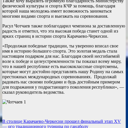
Также хочу выразить огромную благодарность Министерству
физической культуры и спорта КЧР за помощь, благодаря
которой наша молодежь имеет возможность заниматься
многими видами спорта и выезжать на соревнования.
Расул Чотчаев также поблагодарил чемпиона за доставленную
радость и отметил, что эта высокая победа станет одной из
ярких страниц в истории спорта Карачаево-Черкесии.
«Продолжая победные традиции, ты уверенно вписал свое
имя в историю большого спорта. Это золотая медаль стала
настоящим подарком для нас. Благодаря своей несгибаемой
воле к победе и целеустремленности ты показал всему миру,
что в нашей республике есть высококлассные спортсмены,
которые могут достойно представлять нашу Родину на самых
престижных международных соревнованиях. Продолжай
радовать нас своими победами и будь достойным примером
для подражания у подрастающего поколения республики», —
сказал руководитель ведомства.
Навигация
В столице Карачаево-Черкесии прошел финальный этап XV
— ого традиционного турнира по гандболу