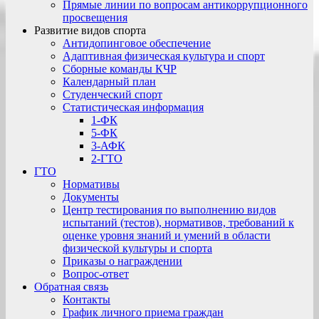
Прямые линии по вопросам антикоррупционного
просвещения
Развитие видов спорта
Антидопинговое обеспечение
Адаптивная физическая культура и спорт
Сборные команды КЧР
Календарный план
Студенческий спорт
Статистическая информация
1-ФК
5-ФК
3-АФК
2-ГТО
ГТО
Нормативы
Документы
Центр тестирования по выполнению видов
испытаний (тестов), нормативов, требований к
оценке уровня знаний и умений в области
физической культуры и спорта
Приказы о награждении
Вопрос-ответ
Обратная связь
Контакты
График личного приема граждан