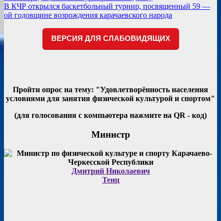
по
В КЧР открылся баскетбольный турнир, посвященный 59 —
записям
ой годовщине возрождения карачаевского народа
ВЕРСИЯ ДЛЯ СЛАБОВИДЯЩИХ
Пройти опрос на тему: "Удовлетворённость населения
условиями для занятия физической культурой и спортом"
(для голосования с компьютера нажмите на QR - код)
Министр
Дмитрий Николаевич
Тенц