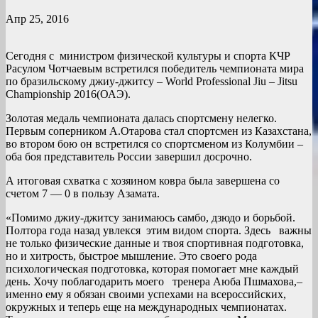
Апр 25, 2016
Сегодня с министром физической культуры и спорта КЧР
Расулом Чотчаевым встретился победитель чемпионата мира
по бразильскому джиу-джитсу – World Professional Jiu – Jitsu
Championship 2016(ОАЭ).
Золотая медаль чемпионата далась спортсмену нелегко.
Первым соперником А.Отарова стал спортсмен из Казахстана,
во втором бою он встретился со спортсменом из Колумбии –
оба боя представитель России завершил досрочно.
А итоговая схватка с хозяином ковра была завершена со
счетом 7 — 0 в пользу Азамата.
«Помимо джиу-джитсу занимаюсь самбо, дзюдо и борьбой.
Полтора года назад увлекся этим видом спорта. Здесь важны
не только физические данные и твоя спортивная подготовка,
но и хитрость, быстрое мышление. Это своего рода
психологическая подготовка, которая помогает мне каждый
день. Хочу поблагодарить моего тренера Аюба Пшмахова,–
именно ему я обязан своими успехами на всероссийских,
окружных и теперь еще на международных чемпионатах.