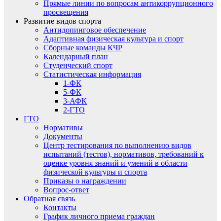
Прямые линии по вопросам антикоррупционного
просвещения
Развитие видов спорта
Антидопинговое обеспечение
Адаптивная физическая культура и спорт
Сборные команды КЧР
Календарный план
Студенческий спорт
Статистическая информация
1-ФК
5-ФК
3-АФК
2-ГТО
ГТО
Нормативы
Документы
Центр тестирования по выполнению видов
испытаний (тестов), нормативов, требований к
оценке уровня знаний и умений в области
физической культуры и спорта
Приказы о награждении
Вопрос-ответ
Обратная связь
Контакты
График личного приема граждан