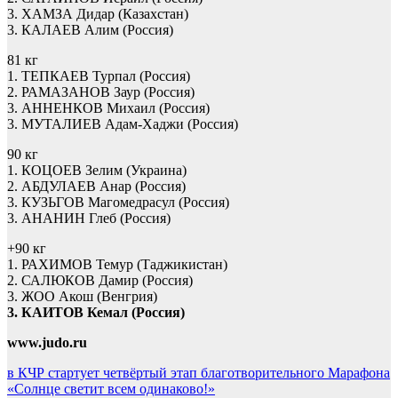
3. ХАМЗА Дидар (Казахстан)
3. КАЛАЕВ Алим (Россия)
81 кг
1. ТЕПКАЕВ Турпал (Россия)
2. РАМАЗАНОВ Заур (Россия)
3. АННЕНКОВ Михаил (Россия)
3. МУТАЛИЕВ Адам-Хаджи (Россия)
90 кг
1. КОЦОЕВ Зелим (Украина)
2. АБДУЛАЕВ Анар (Россия)
3. КУЗЬГОВ Магомедрасул (Россия)
3. АНАНИН Глеб (Россия)
+90 кг
1. РАХИМОВ Темур (Таджикистан)
2. САЛЮКОВ Дамир (Россия)
3. ЖОО Акош (Венгрия)
3. КАИТОВ Кемал (Россия)
www.judo.ru
Навигация
в КЧР стартует четвёртый этап благотворительного Марафона
«Солнце светит всем одинаково!»