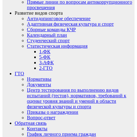
Прямые линии по вопросам антикоррупционного
просвещения
Развитие видов спорта
Антидопинговое обеспечение
Адаптивная физическая культура и спорт
Сборные команды КЧР
Календарный план
Студенческий спорт
Статистическая информация
1-ФК
5-ФК
3-АФК
2-ГТО
ГТО
Нормативы
Документы
Центр тестирования по выполнению видов
испытаний (тестов), нормативов, требований к
оценке уровня знаний и умений в области
физической культуры и спорта
Приказы о награждении
Вопрос-ответ
Обратная связь
Контакты
График личного приема граждан