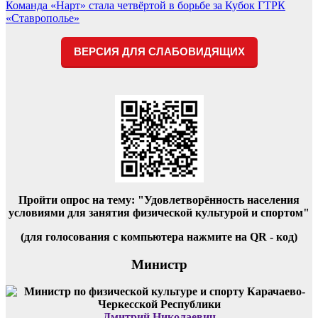
по
Команда «Нарт» стала четвёртой в борьбе за Кубок ГТРК
записям
«Ставрополье»
ВЕРСИЯ ДЛЯ СЛАБОВИДЯЩИХ
Пройти опрос на тему: "Удовлетворённость населения
условиями для занятия физической культурой и спортом"
(для голосования с компьютера нажмите на QR - код)
Министр
Дмитрий Николаевич