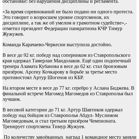
обстановке: без нарушения дисциплины и регламента.
«За время соревнований не было подано ни одного протеста.
Это говорит о возросшем уровне спортсменов, их
дисциплине, а так же об умелом и грамотном судействе»,-
отметил президент Федерации панкратиона КЧР Тимур
Жужужев.
Команда Карачаево-Черкесии выступила достойно.
В весе до 92 кг. победу над соперником из Ставропольского
края одержал Тамерлан Мандолаков. Ещё один подопечный
тренера Азамата Кубанова в весе до 62 кг. стал бронзовым
призёром. Арсену Кочкарову в борьбе за третье место
противостоял Артур Шогенов из КБР.
На втором месте в весе до 77 кг. серебро у Аслана Биджева. В
финальной встрече Магомед Магомедов из Ставрополья был
лучшим.
В весовой категории до 71 кг. Артур Шавтиков одержал
победу над бойцом из Ставрополья Абдул- Муслимом
Магомедовым, и стал третьим призёром Чемпионата.
Тренирует спортсмена Тимур Жужуев.
По количеству завоёванных наград 1 командное место заняли