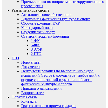
Прямые линии по вопросам антикоррупционного
просвещения
Развитие видов спорта
Антидопинговое обеспечение
Адаптивная физическая культура и спорт
Сборные команды КЧР
Календарный план
Студенческий спорт
Статистическая информация
1-ФК
5-ФК
3-АФК
2-ГТО
ГТО
Нормативы
Документы
Центр тестирования по выполнению видов
испытаний (тестов), нормативов, требований к
оценке уровня знаний и умений в области
физической культуры и спорта
Приказы о награждении
Вопрос-ответ
Обратная связь
Контакты
График личного приема граждан