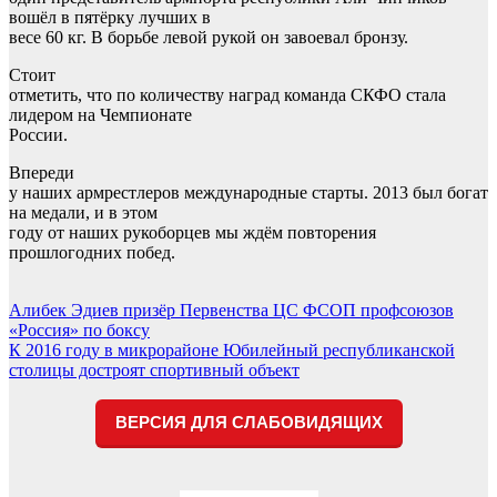
вошёл в пятёрку лучших в
весе 60 кг. В борьбе левой рукой он завоевал бронзу.
Стоит
отметить, что по количеству наград команда СКФО стала
лидером на Чемпионате
России.
Впереди
у наших армрестлеров международные старты. 2013 был богат
на медали, и в этом
году от наших рукоборцев мы ждём повторения
прошлогодних побед.
Навигация
Алибек Эдиев призёр Первенства ЦС ФСОП профсоюзов
«Россия» по боксу
по
К 2016 году в микрорайоне Юбилейный республиканской
записям
столицы достроят спортивный объект
ВЕРСИЯ ДЛЯ СЛАБОВИДЯЩИХ