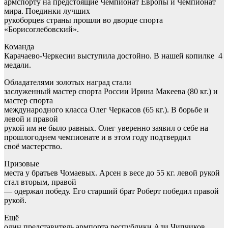
армспорту на предстоящие Чемпионат Европы и Чемпионат
мира. Поединки лучших
рукоборцев страны прошли во дворце спорта
«Борисоглебовский».
Команда
Карачаево-Черкесии выступила достойно. В нашей копилке 4
медали.
Обладателями золотых наград стали
заслуженный мастер спорта России Ирина Макеева (80 кг.) и
мастер спорта
международного класса Олег Черкасов (65 кг.). В борьбе и
левой и правой
рукой им не было равных. Олег уверенно заявил о себе на
прошлогоднем чемпионате и в этом году подтвердил
своё мастерство.
Призовые
места у братьев Чомаевых. Арсен в весе до 55 кг. левой рукой
стал вторым, правой
— одержал победу. Его старший брат Роберт победил правой
рукой.
Ещё
один представитель армпорта республики Али Чипчиков