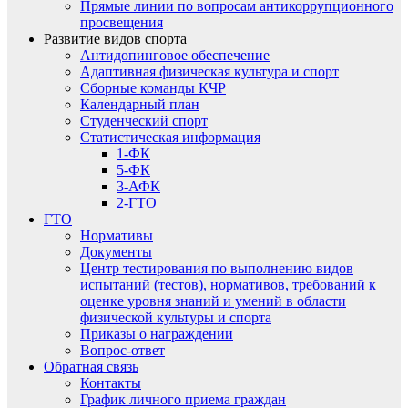
Прямые линии по вопросам антикоррупционного
просвещения
Развитие видов спорта
Антидопинговое обеспечение
Адаптивная физическая культура и спорт
Сборные команды КЧР
Календарный план
Студенческий спорт
Статистическая информация
1-ФК
5-ФК
3-АФК
2-ГТО
ГТО
Нормативы
Документы
Центр тестирования по выполнению видов
испытаний (тестов), нормативов, требований к
оценке уровня знаний и умений в области
физической культуры и спорта
Приказы о награждении
Вопрос-ответ
Обратная связь
Контакты
График личного приема граждан