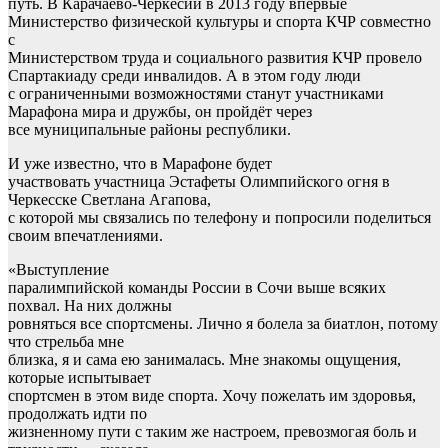
путь. В Карачаево-Черкесии в 2013 году впервые
Министерство физической культуры и спорта КЧР совместно
с
Министерством труда и социального развития КЧР провело
Спартакиаду среди инвалидов. А в этом году люди
с ограниченными возможностями станут участниками
Марафона мира и дружбы, он пройдёт через
все муниципальные районы республики.
И уже известно, что в Марафоне будет
участвовать участница Эстафеты Олимпийского огня в
Черкесске Светлана Агапова,
с которой мы связались по телефону и попросили поделиться
своим впечатлениями.
«Выступление
паралимпийской команды России в Сочи выше всяких
похвал. На них должны
ровняться все спортсмены. Лично я болела за биатлон, потому
что стрельба мне
близка, я и сама ею занималась. Мне знакомы ощущения,
которые испытывает
спортсмен в этом виде спорта. Хочу пожелать им здоровья,
продолжать идти по
жизненному пути с таким же настроем, превозмогая боль и