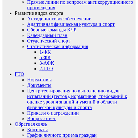
Прямые линии по вопросам антикоррупционного
просвещения
Развитие видов спорта
Антидопинговое обеспечение
Адаптивная физическая культура и спорт
Сборные команды КЧР
Календарный план
Студенческий спорт
Статистическая информация
1-ФК
5-ФК
3-АФК
2-ГТО
ГТО
Нормативы
Документы
Центр тестирования по выполнению видов
испытаний (тестов), нормативов, требований к
оценке уровня знаний и умений в области
физической культуры и спорта
Приказы о награждении
Вопрос-ответ
Обратная связь
Контакты
График личного приема граждан