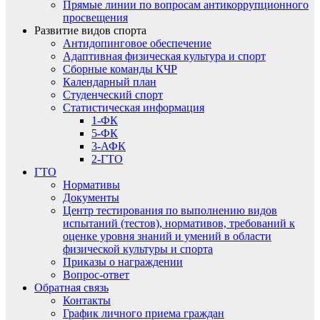
Прямые линии по вопросам антикоррупционного
просвещения
Развитие видов спорта
Антидопинговое обеспечение
Адаптивная физическая культура и спорт
Сборные команды КЧР
Календарный план
Студенческий спорт
Статистическая информация
1-ФК
5-ФК
3-АФК
2-ГТО
ГТО
Нормативы
Документы
Центр тестирования по выполнению видов
испытаний (тестов), нормативов, требований к
оценке уровня знаний и умений в области
физической культуры и спорта
Приказы о награждении
Вопрос-ответ
Обратная связь
Контакты
График личного приема граждан