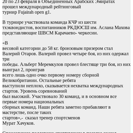
20 по 23 февраля в Объединенных Арабских Эмиратах
прошел международный рейтинговый
турнир Fujairah open g1.
В турнире участвовала команда КЧР из шести
тхэквондистов, воспитанников РКДЮСШ им. Аслана Махова
представляющие ШВСМ Карачаево- черкесии.
«В
весовой категории до 58 кг. бронзовым призером стал
Валерий Отаров. Валерий провел четыре боя, из них одержал
три
победы. Альберт Меремкулов провел блестяще три боя, из них
выиграл 2, проиграв
всего лишь одно очко первому номеру сборной
Великобритании. Остальные ребята
выступили неплохо, сказывается нехватка международных
стартов. Уровень соревнований
был высокий. Участвовало 30 команд, и в основном все
первые номера национальных
сборных команд. Наши ребята заметно прибавляют в
мастерстве, после таких
стартов»,- сказал тренер спортсменов
Мурат Хачуков.