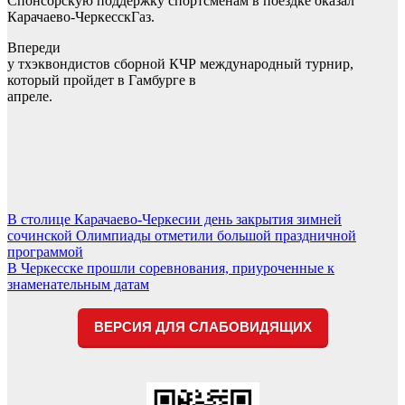
Спонсорскую поддержку спортсменам в поездке оказал
Карачаево-ЧеркесскГаз.
Впереди
у тхэквондистов сборной КЧР международный турнир,
который пройдет в Гамбурге в
апреле.
Навигация
В столице Карачаево-Черкесии день закрытия зимней
сочинской Олимпиады отметили большой праздничной
по
программой
записям
В Черкесске прошли соревнования, приуроченные к
знаменательным датам
ВЕРСИЯ ДЛЯ СЛАБОВИДЯЩИХ