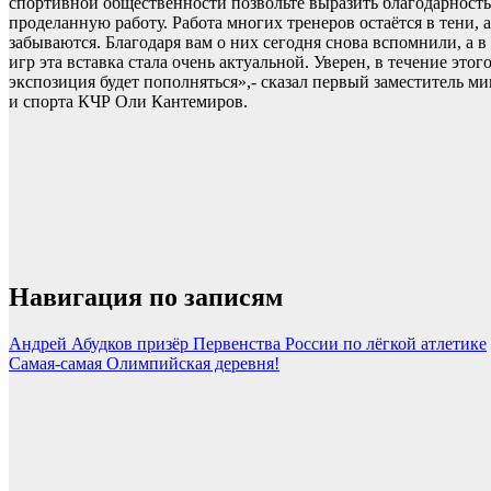
спортивной общественности позвольте выразить благодарность 
проделанную работу. Работа многих тренеров остаётся в тени, 
забываются. Благодаря вам о них сегодня снова вспомнили, а
игр эта вставка стала очень актуальной. Уверен, в течение этог
экспозиция будет пополняться»,- сказал первый заместитель м
и спорта КЧР Оли Кантемиров.
Навигация по записям
Андрей Абудков призёр Первенства России по лёгкой атлетике
Самая-самая Олимпийская деревня!