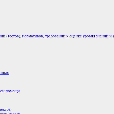
 (тестов), нормативов, требований к оценке уровня знаний и 
анных
ской помощи
ъектов
екте спорат