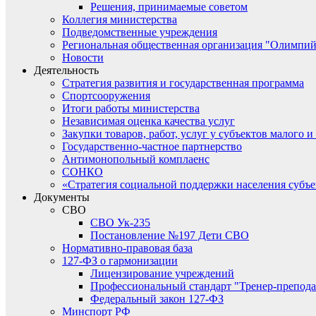
Решения, принимаемые советом
Коллегия министерства
Подведомственные учреждения
Региональная общественная организация "Олимпий
Новости
Деятельность
Стратегия развития и государственная программа
Спортсооружения
Итоги работы министерства
Независимая оценка качества услуг
Закупки товаров, работ, услуг у субъектов малого 
Государственно-частное партнерство
Антимонопольный комплаенс
СОНКО
«Стратегия социальной поддержки населения субъ
Документы
СВО
СВО Ук-235
Постановление №197 Дети СВО
Нормативно-правовая база
127-ФЗ о гармонизации
Лицензирование учреждений
Профессиональный стандарт "Тренер-препода
Федеральный закон 127-ФЗ
Минспорт РФ