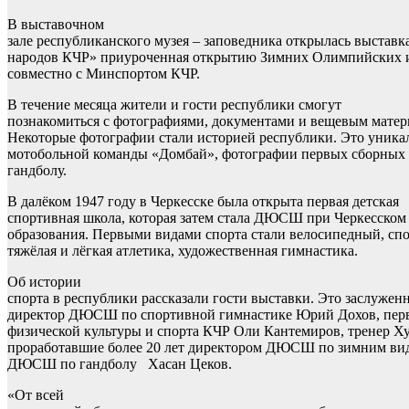
В выставочном
зале республиканского музея – заповедника открылась выставк
народов КЧР» приуроченная открытию Зимних Олимпийских и
совместно с Минспортом КЧР.
В течение месяца жители и гости республики смогут
познакомиться с фотографиями, документами и вещевым матер
Некоторые фотографии стали историей республики. Это уника
мотобольной команды «Домбай», фотографии первых сборных 
гандболу.
В далёком 1947 году в Черкесске была открыта первая детская
спортивная школа, которая затем стала ДЮСШ при Черкесском 
образования. Первыми видами спорта стали велосипедный, спо
тяжёлая и лёгкая атлетика, художественная гимнастика.
Об истории
спорта в республики рассказали гости выставки. Это заслужен
директор ДЮСШ по спортивной гимнастике Юрий Дохов, перв
физической культуры и спорта КЧР Оли Кантемиров, тренер Х
проработавшие более 20 лет директором ДЮСШ по зимним вид
ДЮСШ по гандболу Хасан Цеков.
«От всей