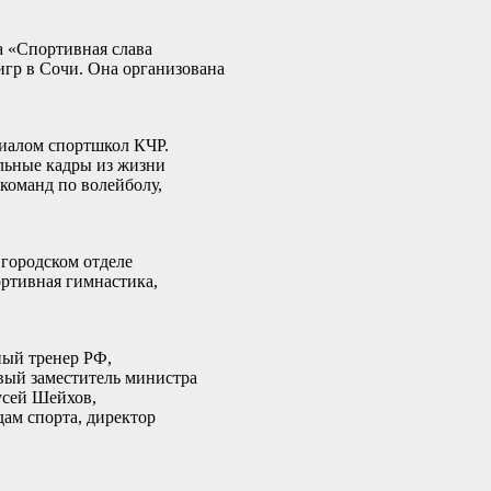
а «Спортивная слава
гр в Сочи. Она организована
иалом спортшкол КЧР.
льные кадры из жизни
команд по волейболу,
городском отделе
ртивная гимнастика,
ный тренер РФ,
ый заместитель министра
усей Шейхов,
ам спорта, директор