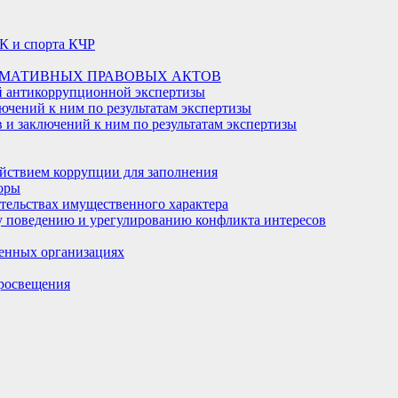
К и спорта КЧР
РМАТИВНЫХ ПРАВОВЫХ АКТОВ
й антикоррупционной экспертизы
ючений к ним по результатам экспертизы
и заключений к ним по результатам экспертизы
йствием коррупции для заполнения
оры
ательствах имущественного характера
 поведению и урегулированию конфликта интересов
енных организациях
росвещения