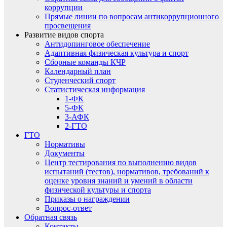
коррупции
Прямые линии по вопросам антикоррупционного
просвещения
Развитие видов спорта
Антидопинговое обеспечение
Адаптивная физическая культура и спорт
Сборные команды КЧР
Календарный план
Студенческий спорт
Статистическая информация
1-ФК
5-ФК
3-АФК
2-ГТО
ГТО
Нормативы
Документы
Центр тестирования по выполнению видов
испытаний (тестов), нормативов, требований к
оценке уровня знаний и умений в области
физической культуры и спорта
Приказы о награждении
Вопрос-ответ
Обратная связь
Контакты