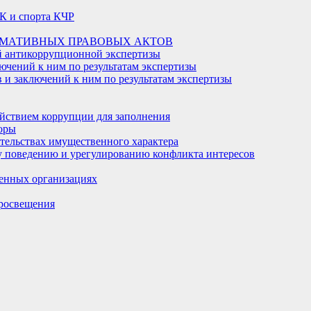
К и спорта КЧР
РМАТИВНЫХ ПРАВОВЫХ АКТОВ
й антикоррупционной экспертизы
ючений к ним по результатам экспертизы
и заключений к ним по результатам экспертизы
йствием коррупции для заполнения
оры
ательствах имущественного характера
 поведению и урегулированию конфликта интересов
енных организациях
росвещения