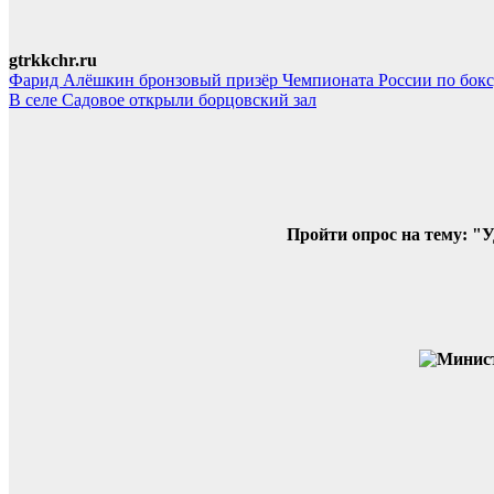
gtrkkchr.ru
Навигация
Фарид Алёшкин бронзовый призёр Чемпионата России по бок
В селе Садовое открыли борцовский зал
по
записям
Пройти опрос на тему: "