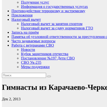
Получение услуг
Информация о государственных услугах
Противодействие терроризму и экстремизму
Приложения
Налоговый вычет
Налоговый вычет за занятия спортом
Налоговый вычет за сдачу нормативов ГТО
Запись на приём
Памятка об уголовной ответственности за преступления 
Часто задаваемые вопросы
Работа с ветеранами СВО
Новости
Кубок защитников отечества
Постановление №197 Дети СВО
СВО Ук-235
Меры поддержки
Гимнасты из Карачаево-Черке
Дек 2, 2013