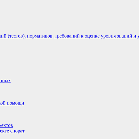
 (тестов), нормативов, требований к оценке уровня знаний и 
анных
ской помощи
ъектов
екте спорат