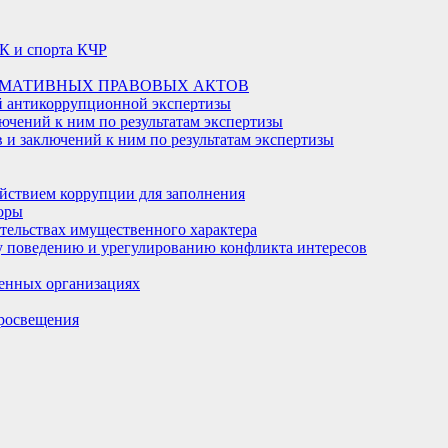
К и спорта КЧР
РМАТИВНЫХ ПРАВОВЫХ АКТОВ
й антикоррупционной экспертизы
ючений к ним по результатам экспертизы
и заключений к ним по результатам экспертизы
йствием коррупции для заполнения
оры
ательствах имущественного характера
 поведению и урегулированию конфликта интересов
енных организациях
росвещения