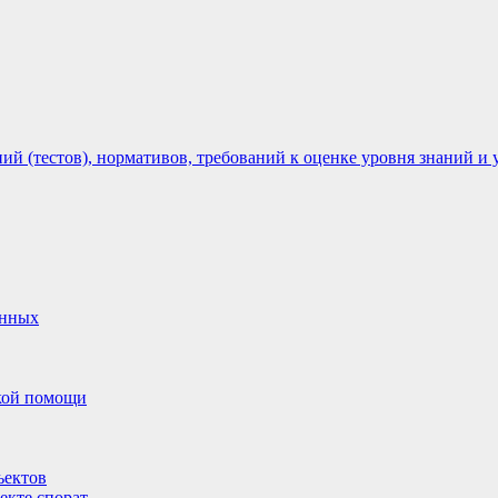
 (тестов), нормативов, требований к оценке уровня знаний и 
анных
ской помощи
ъектов
екте спорат