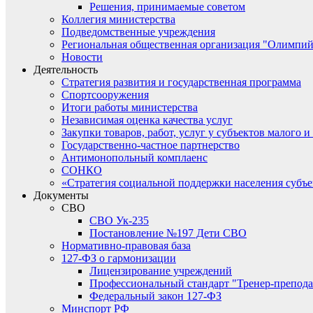
Решения, принимаемые советом
Коллегия министерства
Подведомственные учреждения
Региональная общественная организация "Олимпий
Новости
Деятельность
Стратегия развития и государственная программа
Спортсооружения
Итоги работы министерства
Независимая оценка качества услуг
Закупки товаров, работ, услуг у субъектов малого 
Государственно-частное партнерство
Антимонопольный комплаенс
СОНКО
«Стратегия социальной поддержки населения субъ
Документы
СВО
СВО Ук-235
Постановление №197 Дети СВО
Нормативно-правовая база
127-ФЗ о гармонизации
Лицензирование учреждений
Профессиональный стандарт "Тренер-препода
Федеральный закон 127-ФЗ
Минспорт РФ