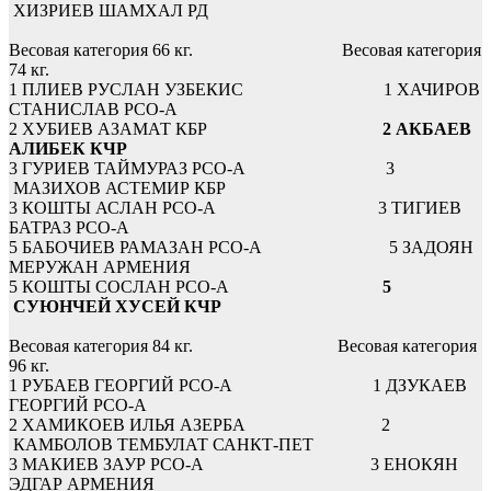
ХИЗРИЕВ ШАМХАЛ
РД
Весовая категория 66 кг.
Весовая категория
74 кг.
1
ПЛИЕВ РУСЛАН
УЗБЕКИС
1
ХАЧИРОВ
СТАНИСЛАВ
РСО-А
2
ХУБИЕВ АЗАМАТ
КБР
2
АКБАЕВ
АЛИБЕК
КЧР
3
ГУРИЕВ ТАЙМУРАЗ
РСО-А
3
МАЗИХОВ АСТЕМИР
КБР
3
КОШТЫ АСЛАН
РСО-А
3
ТИГИЕВ
БАТРАЗ
РСО-А
5
БАБОЧИЕВ РАМАЗАН
РСО-А
5
ЗАДОЯН
МЕРУЖАН
АРМЕНИЯ
5
КОШТЫ СОСЛАН
РСО-А
5
СУЮНЧЕЙ ХУСЕЙ
КЧР
Весовая категория 84 кг.
Весовая категория
96 кг.
1
РУБАЕВ ГЕОРГИЙ
РСО-А
1
ДЗУКАЕВ
ГЕОРГИЙ
РСО-А
2
ХАМИКОЕВ ИЛЬЯ
АЗЕРБА
2
КАМБОЛОВ ТЕМБУЛАТ
САНКТ-ПЕТ
3
МАКИЕВ ЗАУР
РСО-А
3
ЕНОКЯН
ЭДГАР
АРМЕНИЯ