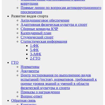
коррупции
Прямые линии по вопросам антикоррупционного
просвещения
Развитие видов спорта
Антидопинговое обеспечение
Адаптивная физическая культура и спорт
Сборные команды КЧР
Календарный план
Студенческий спорт
Статистическая информация
1-ФК
5-ФК
3-АФК
2-ГТО
ГТО
Нормативы
Документы
Центр тестирования по выполнению видов
испытаний (тестов), нормативов, требований к
оценке уровня знаний и умений в области
физической культуры и спорта
Приказы о награждении
Вопрос-ответ
Обратная связь
Контакты