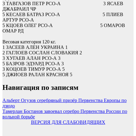
3
ТАВГАЗОВ ПЕТР
РСО-А
3
ЯСАЕВ
ДЖАБРАИЛ
ЧР
5
КЕСАЕВ БАТРАЗ
РСО-А
5
ПЛИЕВ
АРТУР
РСО-А
5
КЦОЕВ ОЛЕГ
РСО-А
5
ОМАРОВ
ОМАР
РД
Весовая категория 120 кг.
1
ЗАСЕЕВ АЛЕН
УКРАИНА
1
2
ГАГЛОЕВ СОСЛАН
СЛОВАКИЯ
2
3
ХУГАЕВ АЛАН
РСО-А
3
5
БАЗРОВ ЭДУАРД
РСО-А
3
3
КОЦОЕВ ТИМУР
РСО-А
5
5
ДЖИОЕВ РАЛАН
КРАСНОЯ
5
Навигация по записям
Альберт Огузов серебряный призёр Первенства Европы по
дзюдо
Тамерлан Бостанов завоевал серебро Первенства России по
вольной борьбе
ВЕРСИЯ ДЛЯ СЛАБОВИДЯЩИХ