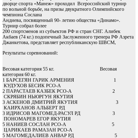
дворце спорта «Манеж» проходил Всероссийский турнир
по вольной борьбе, на призы двукратного Олимпийского
чемпиона Сослана
Андиева, посвященный 90- летию общества «Динамо».
Турнир собрал более
200 спортсменов из субъектов РФ и стран СНГ. Алибек
Акбаев (74 кг.) подопечный Заслуженного тренера РФ Азрета
Джанкетова, представляет республиканскую ШВСМ,
Результаты соревнований:
Весовая категория 55 кг.
Весовая
категория 60 кг.
1
БАРСЕГЯН ГАРИК
АРМЕНИЯ
1
КУДУХОВ БЕСИК
РСО-А
2
ПАРАСТАЕВ КАЗБЕК
РСО-А
2
СКРЯБИН НЬЮРГУН
ЯКУТИЯ
3
АСКЕНОВ ДМИТРИЙ
ЯКУТИЯ
3
КАИРХАНОВ АЛЬБЕРТ
РД
3
ИДРИСОВ МАГОМЕД-РАСУЛ
РД
3
ПОНОМАРЕВ ЕГОР
ЯКУТИЯ
5
НАНИЕВ СОСЛАН
РСО-А
5
ЦАРИКАЕВ РАМАЗАН
РСО-А
5
МАГОМЕДАЛИЕВ АНВАР
РД
5