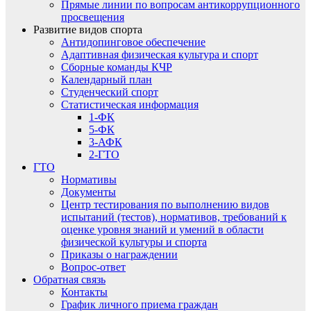
Прямые линии по вопросам антикоррупционного
просвещения
Развитие видов спорта
Антидопинговое обеспечение
Адаптивная физическая культура и спорт
Сборные команды КЧР
Календарный план
Студенческий спорт
Статистическая информация
1-ФК
5-ФК
3-АФК
2-ГТО
ГТО
Нормативы
Документы
Центр тестирования по выполнению видов
испытаний (тестов), нормативов, требований к
оценке уровня знаний и умений в области
физической культуры и спорта
Приказы о награждении
Вопрос-ответ
Обратная связь
Контакты
График личного приема граждан