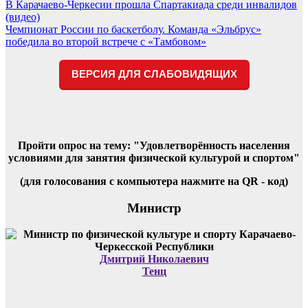
Навигация
В Карачаево-Черкесии прошла Спартакиада среди инвалидов
(видео)
по
Чемпионат России по баскетболу. Команда «Эльбрус»
записям
победила во второй встрече с «Тамбовом»
ВЕРСИЯ ДЛЯ СЛАБОВИДЯЩИХ
Пройти опрос на тему: "Удовлетворённость населения
условиями для занятия физической культурой и спортом"
(для голосования с компьютера нажмите на QR - код)
Министр
Дмитрий Николаевич
Тенц