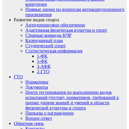
коррупции
Прямые линии по вопросам антикоррупционного
просвещения
Развитие видов спорта
Антидопинговое обеспечение
Адаптивная физическая культура и спорт
Сборные команды КЧР
Календарный план
Студенческий спорт
Статистическая информация
1-ФК
5-ФК
3-АФК
2-ГТО
ГТО
Нормативы
Документы
Центр тестирования по выполнению видов
испытаний (тестов), нормативов, требований к
оценке уровня знаний и умений в области
физической культуры и спорта
Приказы о награждении
Вопрос-ответ
Обратная связь
Контакты