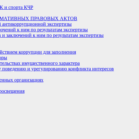
К и спорта КЧР
РМАТИВНЫХ ПРАВОВЫХ АКТОВ
й антикоррупционной экспертизы
ючений к ним по результатам экспертизы
и заключений к ним по результатам экспертизы
йствием коррупции для заполнения
оры
ательствах имущественного характера
 поведению и урегулированию конфликта интересов
енных организациях
росвещения