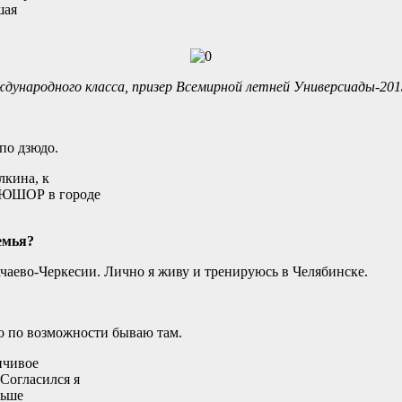
шая
дународного класса, призер Всемирной летней Универсиады-201
по дзюдо.
лкина, к
СДЮШОР в городе
емья?
чаево-Черкесии. Лично я живу и тренируюсь в Челябинске.
но по возможности бываю там.
нчивое
 Согласился я
льше