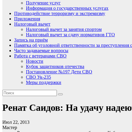
Получение услуг
Информация о государственных услугах
Противодействие терроризму и экстремизму
Приложения
Налоговый вычет
Налоговый вычет за занятия спортом
Налоговый вычет за сдачу нормативов ГТО
Запись на приём
Памятка об уголовной ответственности за преступления 
Часто задаваемые вопросы
Работа с ветеранами СВО
Новости
Кубок защитников отечества
Постановление №197 Дети СВО
СВО Ук-235
Меры поддержки
Ренат Саидов: На удачу надею
Июл 22, 2013
Мастер