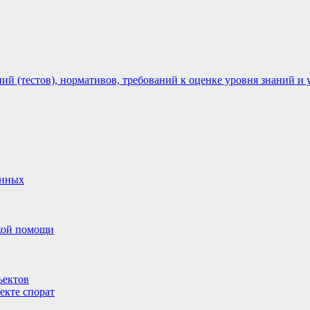
 (тестов), нормативов, требований к оценке уровня знаний и 
анных
ской помощи
ъектов
екте спорат