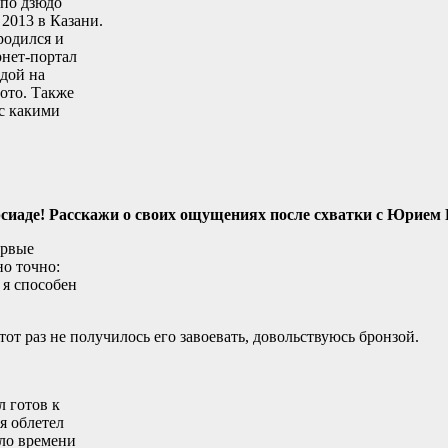
 по дзюдо
2013 в Казани.
родился и
рнет-портал
адой на
ото. Также
 с какими
рсиаде! Расскажи о своих ощущениях после схватки с Юрием
ервые
но точно:
 я способен
от раз не получилось его завоевать, довольствуюсь бронзой.
л готов к
я облетел
ило времени