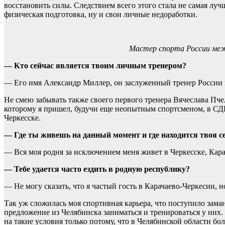
восстановить силы. Следствием всего этого стала не самая луч
физическая подготовка, ну и свои личные недоработки.
Мастер спорта России меж
— Кто сейчас является твоим личным тренером?
— Его имя Александр Миллер, он заслуженный тренер России 
Не смею забывать также своего первого тренера Вячеслава Пче
которому я пришел, будучи еще неопытным спортсменом, в 
Черкесске.
— Где ты живешь на данный момент и где находится твоя с
— Вся моя родня за исключением меня живет в Черкесске, Кара
— Тебе удается часто ездить в родную республику?
— Не могу сказать, что я частый гость в Карачаево-Черкесии, 
Так уж сложилась моя спортивная карьера, что поступило зама
предложение из Челябинска заниматься и тренироваться у них.
на такие условия только потому, что в Челябинской области бо