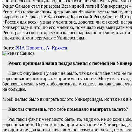
спорта России международного класса, победитель Кубка мира
Ренат Саидов стал призером Всемирной летней Универсиады – 
Ренат на соревнованиях представлял Челябинскую область, но 
вырос он в Черкесске Карачаево-Черкесской Республики. Инте
«Россия для всех» узнал у чемпиона, доволен ли он своей нагр
Универсиаде и что, по его мнению, помешало ему выиграть зол
Ренат рассказал о том, кухню какого народа он предпочитает и
впечатлениями вернулся с Универсиады.
Фото:
РИА Новости, А. Кряжев
— Ренат, принимай наши поздравления с победой на Униве
— Новых ощущений у меня не было, так как для меня это не п
соревнования, в которых я принимаю участие. Могу сказать од
бронзовая медаль меня абсолютно не утешает, так как знаю, что
на большее.
Моей целью было выиграть золото Универсиады, но так как в эт
— Как ты считаешь, что тебе помешало выиграть золото?
— Раз такой факт имеет место быть, то, видимо, не до конца бы
соревнованиям. Перед тем как принять участие в Универсиаде, 
не один и не два континента, вполне возможно, устал, не хват