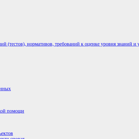
 (тестов), нормативов, требований к оценке уровня знаний и 
анных
ской помощи
ъектов
екте спорат