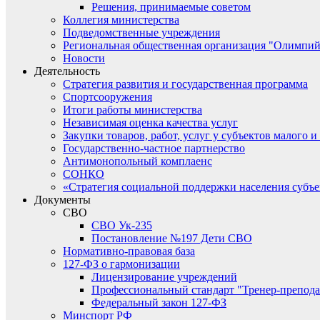
Решения, принимаемые советом
Коллегия министерства
Подведомственные учреждения
Региональная общественная организация "Олимпий
Новости
Деятельность
Стратегия развития и государственная программа
Спортсооружения
Итоги работы министерства
Независимая оценка качества услуг
Закупки товаров, работ, услуг у субъектов малого 
Государственно-частное партнерство
Антимонопольный комплаенс
СОНКО
«Стратегия социальной поддержки населения субъ
Документы
СВО
СВО Ук-235
Постановление №197 Дети СВО
Нормативно-правовая база
127-ФЗ о гармонизации
Лицензирование учреждений
Профессиональный стандарт "Тренер-препода
Федеральный закон 127-ФЗ
Минспорт РФ