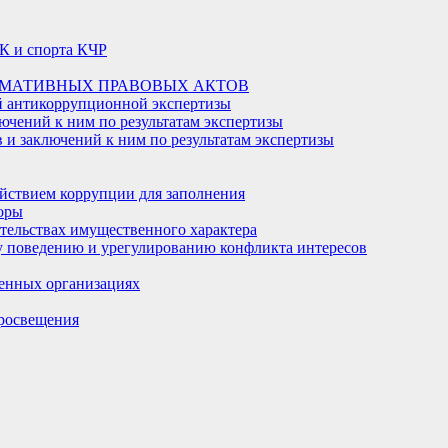
К и спорта КЧР
РМАТИВНЫХ ПРАВОВЫХ АКТОВ
й антикоррупционной экспертизы
ючений к ним по результатам экспертизы
и заключений к ним по результатам экспертизы
йствием коррупции для заполнения
оры
ательствах имущественного характера
 поведению и урегулированию конфликта интересов
енных организациях
росвещения