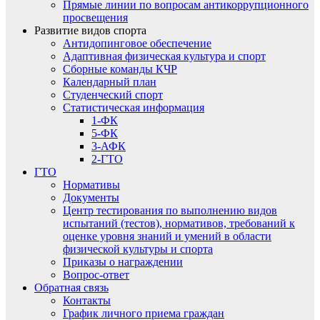
Прямые линии по вопросам антикоррупционного
просвещения
Развитие видов спорта
Антидопинговое обеспечение
Адаптивная физическая культура и спорт
Сборные команды КЧР
Календарный план
Студенческий спорт
Статистическая информация
1-ФК
5-ФК
3-АФК
2-ГТО
ГТО
Нормативы
Документы
Центр тестирования по выполнению видов
испытаний (тестов), нормативов, требований к
оценке уровня знаний и умений в области
физической культуры и спорта
Приказы о награждении
Вопрос-ответ
Обратная связь
Контакты
График личного приема граждан