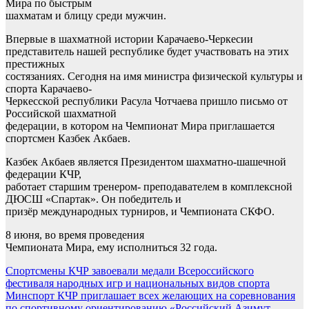
Мира по быстрым
шахматам и блицу среди мужчин.
Впервые в шахматной истории Карачаево-Черкесии
представитель нашей республике будет участвовать на этих
престижных
состязаниях. Сегодня на имя министра физической культуры и
спорта Карачаево-
Черкесской республики Расула Чотчаева пришло письмо от
Российской шахматной
федерации, в котором на Чемпионат Мира приглашается
спортсмен Казбек Акбаев.
Казбек Акбаев является Президентом шахматно-шашечной
федерации КЧР,
работает старшим тренером- преподавателем в комплексной
ДЮСШ «Спартак». Он победитель и
призёр международных турниров, и Чемпионата СКФО.
8 июня, во время проведения
Чемпионата Мира, ему исполниться 32 года.
Навигация
Спортсмены КЧР завоевали медали Всероссийского
фестиваля народных игр и национальных видов спорта
по
Минспорт КЧР приглашает всех желающих на соревнования
по спортивному ориентированию «Российский Азимут –