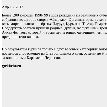
Апр 18, 2013
Более 200 юношей 1998- 99 годов рождения из различных субъ
собрались во Дворце спорта «Спартак». Организаторами стали
всем мире вольники — братья Науруз, Курман и Тохтар Темрез
Поддержать братьев пришли родные, друзья, заслуженный трен
Алхаз Чотчаев, который и воспитал из юных мальчишек чемпио
представители власти.
По результатам турнира только в двух весовых категориях золо
досталось спортсменам из Ставропольского края, остальные 9 
за вольниками Карачаево-Черкесии.
gtrkkchr.ru