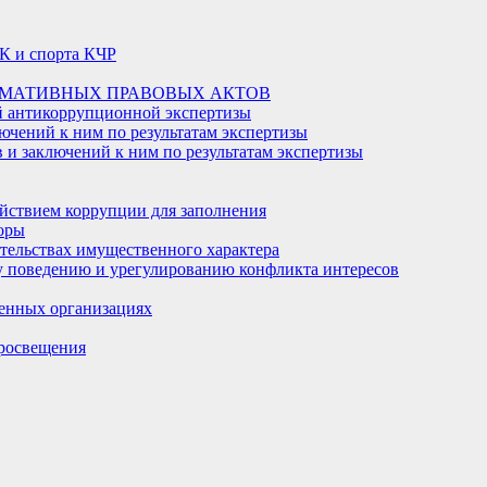
К и спорта КЧР
РМАТИВНЫХ ПРАВОВЫХ АКТОВ
й антикоррупционной экспертизы
ючений к ним по результатам экспертизы
и заключений к ним по результатам экспертизы
йствием коррупции для заполнения
оры
ательствах имущественного характера
 поведению и урегулированию конфликта интересов
енных организациях
росвещения