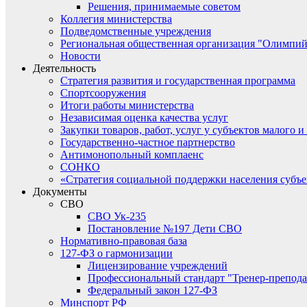
Решения, принимаемые советом
Коллегия министерства
Подведомственные учреждения
Региональная общественная организация "Олимпий
Новости
Деятельность
Стратегия развития и государственная программа
Спортсооружения
Итоги работы министерства
Независимая оценка качества услуг
Закупки товаров, работ, услуг у субъектов малого 
Государственно-частное партнерство
Антимонопольный комплаенс
СОНКО
«Стратегия социальной поддержки населения субъ
Документы
СВО
СВО Ук-235
Постановление №197 Дети СВО
Нормативно-правовая база
127-ФЗ о гармонизации
Лицензирование учреждений
Профессиональный стандарт "Тренер-препода
Федеральный закон 127-ФЗ
Минспорт РФ