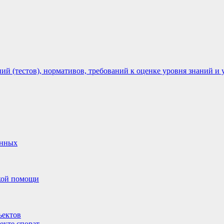
 (тестов), нормативов, требований к оценке уровня знаний и 
анных
ской помощи
ъектов
екте спорат