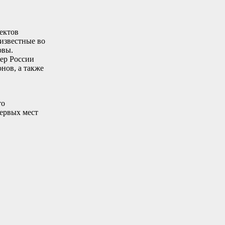
ектов
 известные во
овы.
ер России
нов, а также
то
первых мест