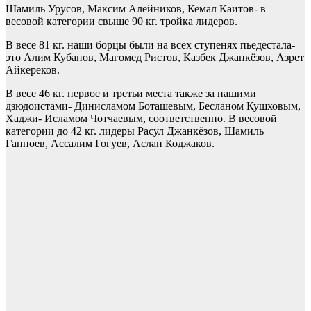
Шамиль Урусов, Максим Алейников, Кемал Каитов- в
весовой категории свыше 90 кг. тройка лидеров.
В весе 81 кг. наши борцы были на всех ступенях пьедестала-
это Алим Кубанов, Магомед Ристов, Казбек Джанкёзов, Азрет
Айкереков.
В весе 46 кг. первое и третьи места также за нашими
дзюдоистами- Динисламом Боташевым, Бесланом Кушховым,
Хаджи- Исламом Чотчаевым, соответственно. В весовой
категории до 42 кг. лидеры Расул Джанкёзов, Шамиль
Гаппоев, Ассалим Гогуев, Аслан Коджаков.