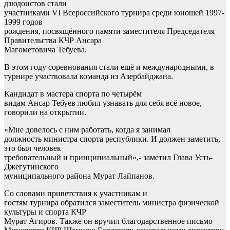
дзюдоистов стали
участниками VI Всероссийского турнира среди юношей 1997-
1999 годов
рождения, посвящённого памяти заместителя Председателя
Правительства КЧР Ансара
Магометовича Тебуева.
В этом году соревнования стали ещё и международными, в
турнире участвовала команда из Азербайджана.
Кандидат в мастера спорта по четырём
видам Ансар Тебуев любил узнавать для себя всё новое,
говорили на открытии.
«Мне довелось с ним работать, когда я занимал
должность министра спорта республики. И должен заметить,
это был человек
требовательный и принципиальный»,- заметил Глава Усть-
Джегутинского
муниципального района Мурат Лайпанов.
Со словами приветствия к участникам и
гостям турнира обратился заместитель министра физической
культуры и спорта КЧР
Мурат Агиров. Также он вручил благодарственное письмо