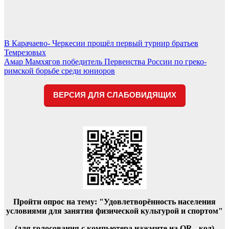
Навигация
В Карачаево- Черкесии прошёл первый турнир братьев
Темрезовых
по
Амар Мамхягов победитель Первенства России по греко-
записям
римской борьбе среди юниоров
ВЕРСИЯ ДЛЯ СЛАБОВИДЯЩИХ
Пройти опрос на тему: "Удовлетворённость населения
условиями для занятия физической культурой и спортом"
(для голосования с компьютера нажмите на QR - код)