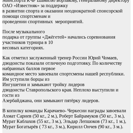
Минспорта КЧР Шамилю Борлакову, генеральному директору
ОАО «Известняк» за поддержку
в развитии спорта и оказании неоднократной спонсорской
помощи спортсменам и
проведении спортивных мероприятий.
После музыкального
подарка от группы «Джёгетей» начались соревнования
участников турнира в 10
весовых категориях.
Как отметил заслуженный тренер России Юрий Чомаев,
дзюдоисты показали отличную подготовку. По количеству
набранных баллов первое
командное место завоевали спортсмены нашей республики.
Им уступили борцы из
Ингушетии и замыкают тройку лидеров
дзюдоисты Ставропольского края. Неплохо выступили и
гости из
Азербайджана, они замыкают пятёрку лидеров.
В копилку команды Карачаево- Черкесии награды завоевали
Ахмат Сариев (50 кг., 2 м.), Роберт Байрамуков (50 кг., 3 м.),
Мурат Каблахов (55 кг., 3 м.), Эльдар Лепшоков (73 кг., 1 м.),
Мурат Богатырёв ( 73 кг., 3 м.), Кирилл Ончев (90 кг., 3 м.).