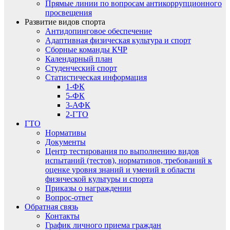
Прямые линии по вопросам антикоррупционного
просвещения
Развитие видов спорта
Антидопинговое обеспечение
Адаптивная физическая культура и спорт
Сборные команды КЧР
Календарный план
Студенческий спорт
Статистическая информация
1-ФК
5-ФК
3-АФК
2-ГТО
ГТО
Нормативы
Документы
Центр тестирования по выполнению видов
испытаний (тестов), нормативов, требований к
оценке уровня знаний и умений в области
физической культуры и спорта
Приказы о награждении
Вопрос-ответ
Обратная связь
Контакты
График личного приема граждан