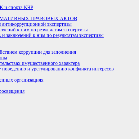
К и спорта КЧР
РМАТИВНЫХ ПРАВОВЫХ АКТОВ
й антикоррупционной экспертизы
ючений к ним по результатам экспертизы
и заключений к ним по результатам экспертизы
йствием коррупции для заполнения
оры
ательствах имущественного характера
 поведению и урегулированию конфликта интересов
енных организациях
росвещения