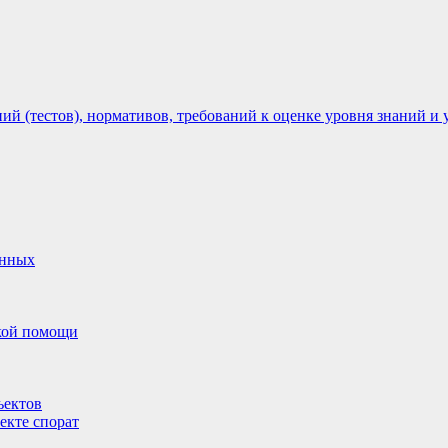
 (тестов), нормативов, требований к оценке уровня знаний и 
анных
ской помощи
ъектов
екте спорат