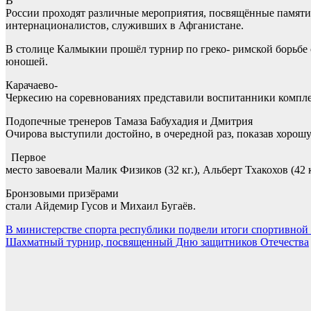
В
России проходят различные мероприятия, посвящённые памяти
интернационалистов, служивших в Афганистане.
В столице Калмыкии прошёл турнир по греко- римской борьбе
юношей.
Карачаево-
Черкесию на соревнованиях представили воспитанники комп
Подопечные тренеров Тамаза Бабухадия и Дмитрия
Очирова выступили достойно, в очередной раз, показав хорошу
Первое
место завоевали Малик Физиков (32 кг.), Альберт Тхакохов (42 к
Бронзовыми призёрами
стали Айдемир Гусов и Михаил Бугаёв.
Навигация
В министерстве спорта республики подвели итоги спортивной
Шахматный турнир, посвященный Дню защитников Отечества
по
записям