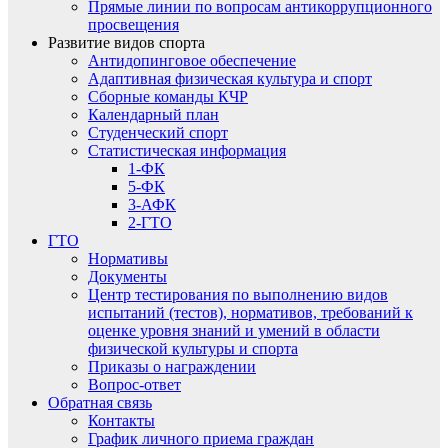
Прямые линии по вопросам антикоррупционного
просвещения
Развитие видов спорта
Антидопинговое обеспечение
Адаптивная физическая культура и спорт
Сборные команды КЧР
Календарный план
Студенческий спорт
Статистическая информация
1-ФК
5-ФК
3-АФК
2-ГТО
ГТО
Нормативы
Документы
Центр тестирования по выполнению видов
испытаний (тестов), нормативов, требований к
оценке уровня знаний и умений в области
физической культуры и спорта
Приказы о награждении
Вопрос-ответ
Обратная связь
Контакты
График личного приема граждан