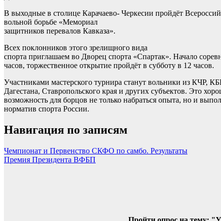
В выходные в столице Карачаево- Черкесии пройдёт Всеросси
вольной борьбе «Мемориал
защитников перевалов Кавказа».
Всех поклонников этого зрелищного вида
спорта приглашаем во Дворец спорта «Спартак». Начало сорев
часов, торжественное открытие пройдёт в субботу в 12 часов.
Участниками мастерского турнира станут вольники из КЧР, КБ
Дагестана, Ставропольского края и других субъектов. Это хоро
возможность для борцов не только набраться опыта, но и выпо
норматив спорта России.
Навигация по записям
Чемпионат и Первенство СКФО по самбо. Результаты
Премия Президента ВФБП
Пройти опрос на тему: "