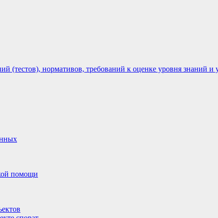
 (тестов), нормативов, требований к оценке уровня знаний и 
анных
ской помощи
ъектов
екте спорат