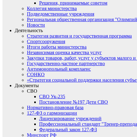
Решения, принимаемые советом
Коллегия министерства
Подведомственные учреждения
Региональная общественная организация "Олимпий
Новости
Деятельность
Стратегия развития и государственная программа
Спортсооружения
Итоги работы министерства
Независимая оценка качества услуг
Закупки товаров, работ, услуг у субъектов малого 
Государственно-частное партнерство
Антимонопольный комплаенс
СОНКО
«Стратегия социальной поддержки населения субъ
Документы
СВО
СВО Ук-235
Постановление №197 Дети СВО
Нормативно-правовая база
127-ФЗ о гармонизации
Лицензирование учреждений
Профессиональный стандарт "Тренер-препода
Федеральный закон 127-ФЗ
Минспорт РФ