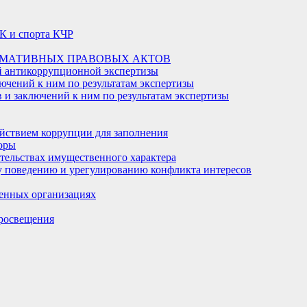
К и спорта КЧР
РМАТИВНЫХ ПРАВОВЫХ АКТОВ
й антикоррупционной экспертизы
ючений к ним по результатам экспертизы
и заключений к ним по результатам экспертизы
йствием коррупции для заполнения
оры
ательствах имущественного характера
 поведению и урегулированию конфликта интересов
енных организациях
росвещения