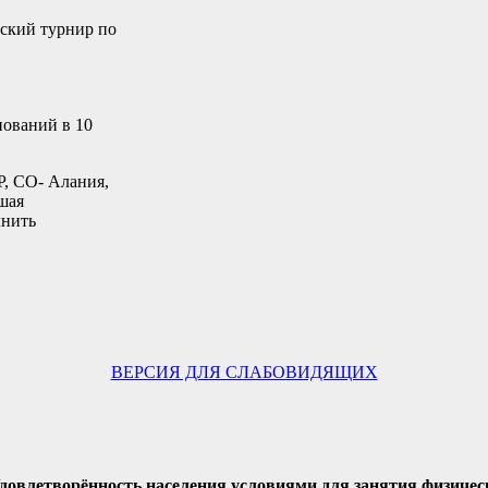
йский турнир по
нований в 10
Р, СО- Алания,
шая
лнить
ВЕРСИЯ ДЛЯ СЛАБОВИДЯЩИХ
Удовлетворённость населения условиями для занятия физичес