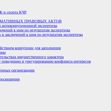
К и спорта КЧР
РМАТИВНЫХ ПРАВОВЫХ АКТОВ
й антикоррупционной экспертизы
ючений к ним по результатам экспертизы
и заключений к ним по результатам экспертизы
йствием коррупции для заполнения
оры
ательствах имущественного характера
 поведению и урегулированию конфликта интересов
енных организациях
росвещения