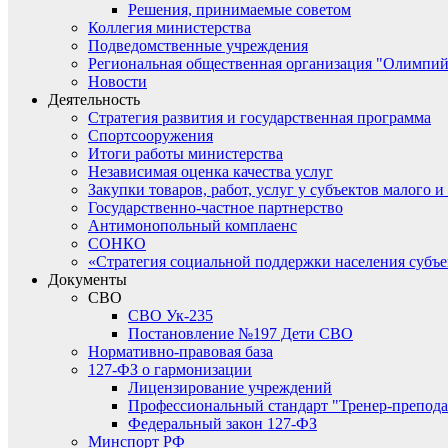
Решения, принимаемые советом
Коллегия министерства
Подведомственные учреждения
Региональная общественная организация "Олимпий
Новости
Деятельность
Стратегия развития и государственная программа
Спортсооружения
Итоги работы министерства
Независимая оценка качества услуг
Закупки товаров, работ, услуг у субъектов малого 
Государственно-частное партнерство
Антимонопольный комплаенс
СОНКО
«Стратегия социальной поддержки населения субъ
Документы
СВО
СВО Ук-235
Постановление №197 Дети СВО
Нормативно-правовая база
127-ФЗ о гармонизации
Лицензирование учреждений
Профессиональный стандарт "Тренер-препода
Федеральный закон 127-ФЗ
Минспорт РФ