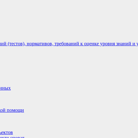
 (тестов), нормативов, требований к оценке уровня знаний и 
анных
ской помощи
ъектов
екте спорат