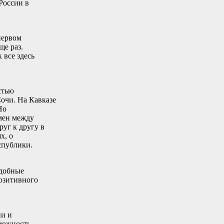
России в
первом
ще раз.
 все здесь
стью
очи. На Кавказе
Но
бмен между
руг к другу в
х, о
спублики.
одобные
озитивного
ии и
зможность