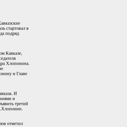
Кавказские
ль стартовал в
да подряд
ом Кавказе,
седателя
дра Хлопонина.
не
онину и Главе
вказа. И
аниями и
бъявить третий
А.Хлопонин.
зов отметил