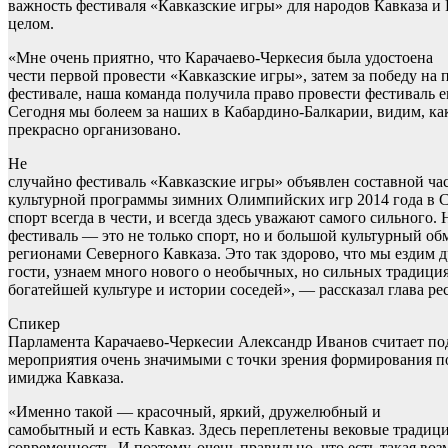
важность фестиваля «Кавказские игры» для народов Кавказа и 
целом.
«Мне очень приятно, что Карачаево-Черкесия была удостоена
чести первой провести «Кавказские игры», затем за победу на 
фестивале, наша команда получила право провести фестиваль е
Сегодня мы болеем за наших в Кабардино-Балкарии, видим, как
прекрасно организовано.
Не
случайно фестиваль «Кавказские игры» объявлен составной ча
культурной программы зимних Олимпийских игр 2014 года в С
спорт всегда в чести, и всегда здесь уважают самого сильного. 
фестиваль — это не только спорт, но и большой культурный о
регионами Северного Кавказа. Это так здорово, что мы ездим д
гости, узнаем много нового о необычных, но сильных традиция
богатейшей культуре и истории соседей», — рассказал глава ре
Спикер
Парламента Карачаево-Черкесии Александр Иванов считает п
мероприятия очень значимыми с точки зрения формирования п
имиджа Кавказа.
«Именно такой — красочный, яркий, дружелюбный и
самобытный и есть Кавказ. Здесь переплетены вековые традиц
современность. И поэтому, очень правильно, что есть такая во