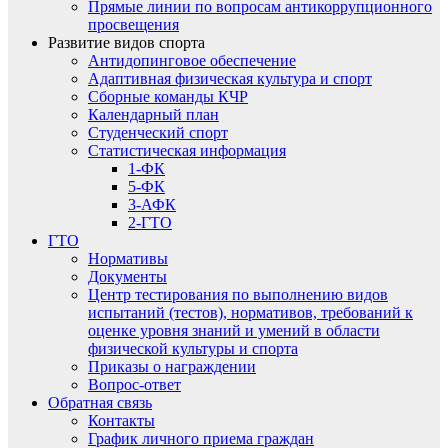
Прямые линии по вопросам антикоррупционного
просвещения
Развитие видов спорта
Антидопинговое обеспечение
Адаптивная физическая культура и спорт
Сборные команды КЧР
Календарный план
Студенческий спорт
Статистическая информация
1-ФК
5-ФК
3-АФК
2-ГТО
ГТО
Нормативы
Документы
Центр тестирования по выполнению видов
испытаний (тестов), нормативов, требований к
оценке уровня знаний и умений в области
физической культуры и спорта
Приказы о награждении
Вопрос-ответ
Обратная связь
Контакты
График личного приема граждан