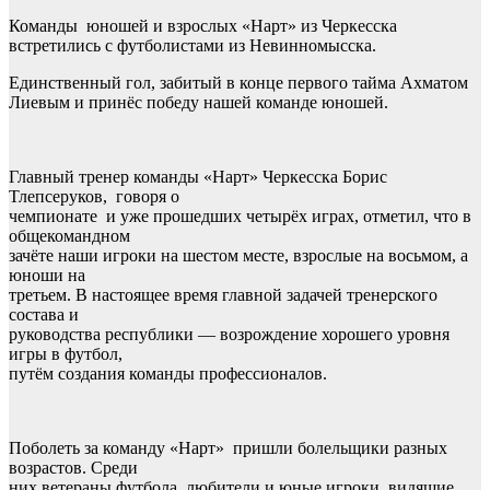
Команды юношей и взрослых «Нарт» из Черкесска
встретились с футболистами из Невинномысска.
Единственный гол, забитый в конце первого тайма Ахматом
Лиевым и принёс победу нашей команде юношей.
Главный тренер команды «Нарт» Черкесска Борис
Тлепсеруков, говоря о
чемпионате и уже прошедших четырёх играх, отметил, что в
общекомандном
зачёте наши игроки на шестом месте, взрослые на восьмом, а
юноши на
третьем. В настоящее время главной задачей тренерского
состава и
руководства республики — возрождение хорошего уровня
игры в футбол,
путём создания команды профессионалов.
Поболеть за команду «Нарт» пришли болельщики разных
возрастов. Среди
них ветераны футбола, любители и юные игроки, видящие