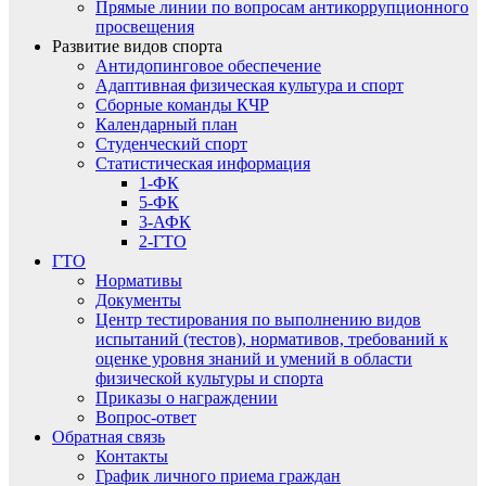
Прямые линии по вопросам антикоррупционного
просвещения
Развитие видов спорта
Антидопинговое обеспечение
Адаптивная физическая культура и спорт
Сборные команды КЧР
Календарный план
Студенческий спорт
Статистическая информация
1-ФК
5-ФК
3-АФК
2-ГТО
ГТО
Нормативы
Документы
Центр тестирования по выполнению видов
испытаний (тестов), нормативов, требований к
оценке уровня знаний и умений в области
физической культуры и спорта
Приказы о награждении
Вопрос-ответ
Обратная связь
Контакты
График личного приема граждан