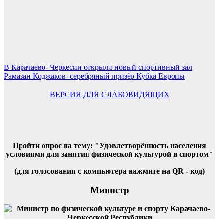
Навигация
В Карачаево- Черкесии открыли новый спортивный зал
Рамазан Коджаков- серебряный призёр Кубка Европы
по
записям
ВЕРСИЯ ДЛЯ СЛАБОВИДЯЩИХ
Пройти опрос на тему: "Удовлетворённость населения
условиями для занятия физической культурой и спортом"
(для голосования с компьютера нажмите на QR - код)
Министр