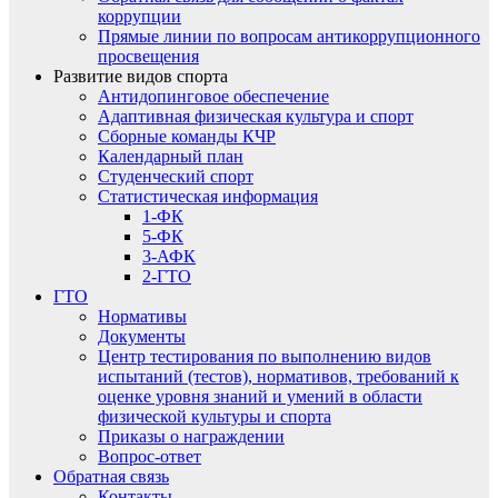
коррупции
Прямые линии по вопросам антикоррупционного
просвещения
Развитие видов спорта
Антидопинговое обеспечение
Адаптивная физическая культура и спорт
Сборные команды КЧР
Календарный план
Студенческий спорт
Статистическая информация
1-ФК
5-ФК
3-АФК
2-ГТО
ГТО
Нормативы
Документы
Центр тестирования по выполнению видов
испытаний (тестов), нормативов, требований к
оценке уровня знаний и умений в области
физической культуры и спорта
Приказы о награждении
Вопрос-ответ
Обратная связь
Контакты