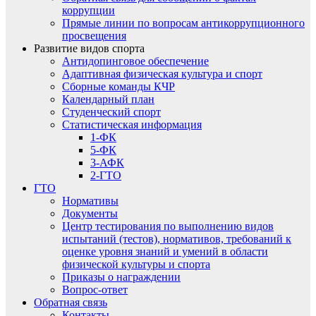
коррупции
Прямые линии по вопросам антикоррупционного
просвещения
Развитие видов спорта
Антидопинговое обеспечение
Адаптивная физическая культура и спорт
Сборные команды КЧР
Календарный план
Студенческий спорт
Статистическая информация
1-ФК
5-ФК
3-АФК
2-ГТО
ГТО
Нормативы
Документы
Центр тестирования по выполнению видов
испытаний (тестов), нормативов, требований к
оценке уровня знаний и умений в области
физической культуры и спорта
Приказы о награждении
Вопрос-ответ
Обратная связь
Контакты