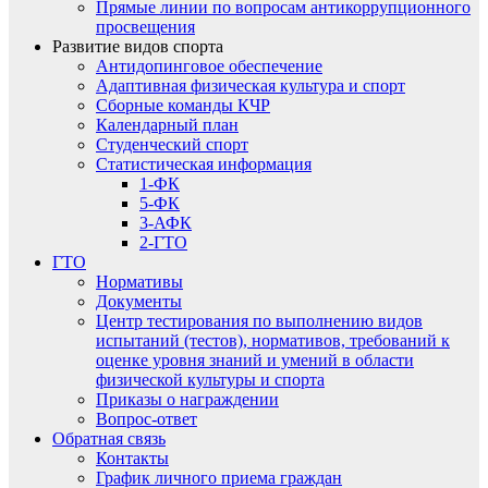
Прямые линии по вопросам антикоррупционного
просвещения
Развитие видов спорта
Антидопинговое обеспечение
Адаптивная физическая культура и спорт
Сборные команды КЧР
Календарный план
Студенческий спорт
Статистическая информация
1-ФК
5-ФК
3-АФК
2-ГТО
ГТО
Нормативы
Документы
Центр тестирования по выполнению видов
испытаний (тестов), нормативов, требований к
оценке уровня знаний и умений в области
физической культуры и спорта
Приказы о награждении
Вопрос-ответ
Обратная связь
Контакты
График личного приема граждан