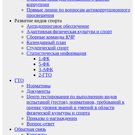
коррупции
Прямые линии по вопросам антикоррупционного
просвещения
Развитие видов спорта
Антидопинговое обеспечение
Адаптивная физическая культура и спорт
Сборные команды КЧР
Календарный план
Студенческий спорт
Статистическая информация
1-ФК
5-ФК
3-АФК
2-ГТО
ГТО
Нормативы
Документы
Центр тестирования по выполнению видов
испытаний (тестов), нормативов, требований к
оценке уровня знаний и умений в области
физической культуры и спорта
Приказы о награждении
Вопрос-ответ
Обратная связь
Контакты