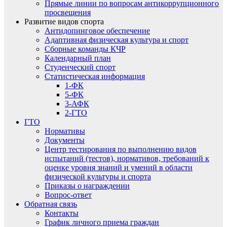
Прямые линии по вопросам антикоррупционного
просвещения
Развитие видов спорта
Антидопинговое обеспечение
Адаптивная физическая культура и спорт
Сборные команды КЧР
Календарный план
Студенческий спорт
Статистическая информация
1-ФК
5-ФК
3-АФК
2-ГТО
ГТО
Нормативы
Документы
Центр тестирования по выполнению видов
испытаний (тестов), нормативов, требований к
оценке уровня знаний и умений в области
физической культуры и спорта
Приказы о награждении
Вопрос-ответ
Обратная связь
Контакты
График личного приема граждан