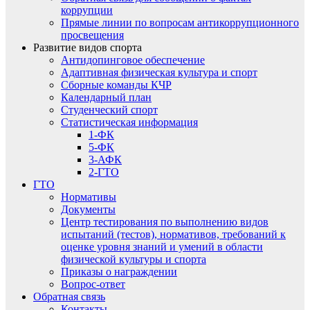
коррупции
Прямые линии по вопросам антикоррупционного
просвещения
Развитие видов спорта
Антидопинговое обеспечение
Адаптивная физическая культура и спорт
Сборные команды КЧР
Календарный план
Студенческий спорт
Статистическая информация
1-ФК
5-ФК
3-АФК
2-ГТО
ГТО
Нормативы
Документы
Центр тестирования по выполнению видов
испытаний (тестов), нормативов, требований к
оценке уровня знаний и умений в области
физической культуры и спорта
Приказы о награждении
Вопрос-ответ
Обратная связь
Контакты