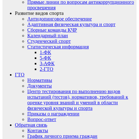
Прямые линии по вопросам антикоррупционного
просвещения
Развитие видов спорта
Антидопинговое обеспечение
Адаптивная физическая культура и спорт
Сборные команды КЧР
Календарный план
Студенческий спорт
Статистическая информация
1-ФК
5-ФК
3-АФК
2-ГТО
ГТО
Нормативы
Документы
Центр тестирования по выполнению видов
испытаний (тестов), нормативов, требований к
оценке уровня знаний и умений в области
физической культуры и спорта
Приказы о награждении
Вопрос-ответ
Обратная связь
Контакты
График личного приема граждан