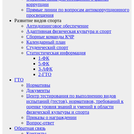
коррупции
Прямые линии по вопросам антикоррупционного
просвещения
Развитие видов спорта
Антидопинговое обеспечение
Адаптивная физическая культура и спорт
Сборные команды КЧР
Календарный план
Студенческий спорт
Статистическая информация
1-ФК
5-ФК
3-АФК
2-ГТО
ГТО
Нормативы
Документы
Центр тестирования по выполнению видов
испытаний (тестов), нормативов, требований к
оценке уровня знаний и умений в области
физической культуры и спорта
Приказы о награждении
Вопрос-ответ
Обратная связь
Контакты