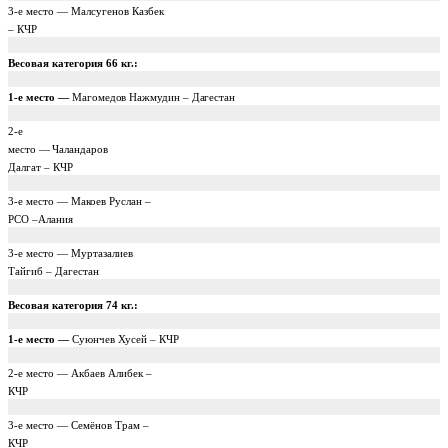
3-е место — Малсугенов Казбек
– КЧР
Весовая категория
66 кг
.:
1-е место —
Магомедов Нажмудин – Дагестан
2-е
место —
Чаландаров
Далгат – КЧР
3-е место — Макоев Руслан –
РСО –Алания
3-е место — Муртазалиев
Тайгиб – Дагестан
Весовая категория
74 кг
.:
1-е место —
Суюнчев Хусей – КЧР
2-е место — Акбаев Алибек –
КЧР
3-е место — Семёнов Трам –
КЧР