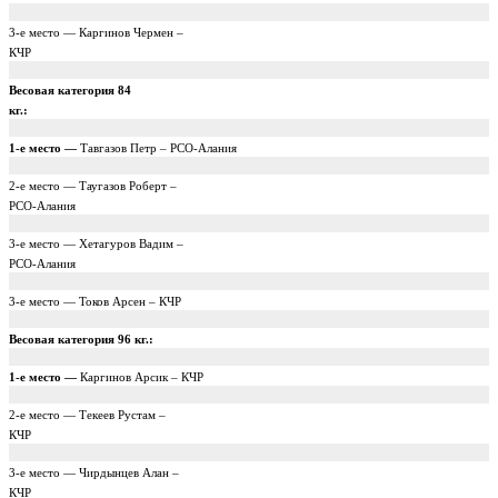
3-е место — Каргинов Чермен –
КЧР
Весовая категория 84
кг.:
1-е место —
Тавгазов Петр – РСО-Алания
2-е место — Таугазов Роберт –
РСО-Алания
3-е место — Хетагуров Вадим –
РСО-Алания
3-е место — Токов Арсен – КЧР
Весовая категория
96 кг
.:
1-е место —
Каргинов Арсик – КЧР
2-е место — Текеев Рустам –
КЧР
3-е место — Чирдынцев Алан –
КЧР