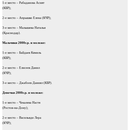
1-е место – Рабаданова Асият
(КБР);
2-е место – Апрышко Елена (КЧР);
3-е место – Малышева Наталья
(Краснодар).
Мальчики 2000г.р. и моложе:
1-е место – Байдаев Кямиль
(КБР);
2-е место – Елисеев Данил
(КЧР);
3-е место – Джабоев Даниял (КБР).
Девочки 2000г.р. и моложе:
1-е место – Чекалева Настя
(Ростов-на-Дону);
2-е место – Васильяди Лера
(КЧР);