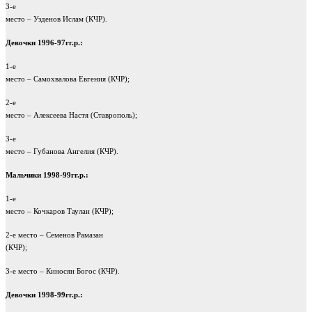
3-е
место – Узденов Ислам (КЧР).
Девочки 1996-97гг.р.:
1-е
место – Самохвалова Евгения (КЧР);
2-е
место – Алексеева Настя (Ставрополь);
3-е
место – Губанова Ангелия (КЧР).
Мальчики 1998-99гг.р.:
1-е
место – Кочкаров Таулан (КЧР);
2-е место – Семенов Рамазан
(КЧР);
3-е место – Киносян Богос (КЧР).
Девочки 1998-99гг.р.: