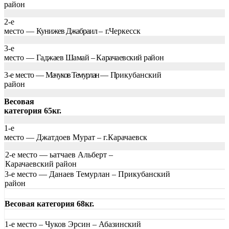
район
2-е
место —
Кунижев Джабраил –
г.
Черкесск
3-е
место —
Гаджаев Шамай –
Карачаевский район
3-е место —
Мачуков Темурлан —
П
рикубанский
район
Весовая
категория 65кг.
1-е
место — Джатдоев Мурат – г.Карачаевск
2-е место — ьатчаев Альберт –
Карачаевский район
3-е место — Данаев Темурлан – Прикубанский
район
Весовая категория 68кг.
1-е место – Чуков Эрсин – Абазинский