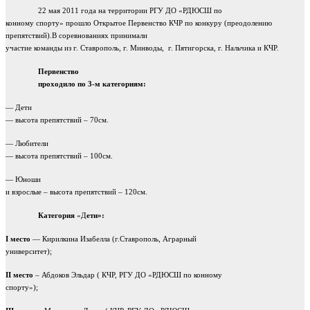
22 мая 2011 года на территории РГУ ДО «РДЮСШ по
конному спорту» прошло Открытое Первенство КЧР по конкуру (преодолению
препятствий).В соревнованиях принимали
участие команды из г. Ставрополь, г. Минводы,
г. Пятигорска, г. Нальчика и КЧР.
Первенство
проходило по 3-м категориям:
— Дети
— высота препятствий – 70см.
— Любители
— высота препятствий – 100см.
— Юноши
и взрослые – высота препятствий – 120см.
Категория
«Д
ети»:
I
место
— Кирилкина Изабелла (г.Ставрополь, Аграрный
университет);
II
место
– Абдоков Эльдар ( КЧР, РГУ ДО «РДЮСШ по конному
спорту»);