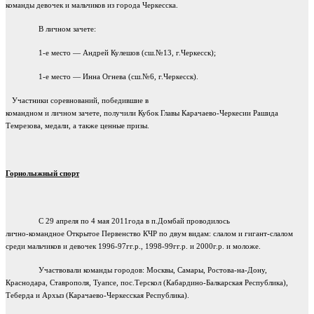
команды девочек и мальчиков из города Черкесска.
В личном зачете:
1-е место — Андрей Кулешов (сш.№13, г.Черкесск);
1-е место — Инна Огнева (сш.№6, г.Черкесск).
Участники соревнований, победившие в
командном и личном зачете, получили Кубок Главы Карачаево-Черкесии Рашида
Темрезова, медали, а также ценные призы.
Горнолыжный спорт
С 29 апреля по 4 мая 2011года в п.Домбай проводилось
лично-командное Открытое Первенство КЧР по двум видам: слалом и гигант-слалом
среди мальчиков и девочек 1996-97гг.р., 1998-99гг.р. и 2000г.р. и моложе.
Участвовали команды городов: Москвы, Самары, Ростова-на-Дону,
Краснодара, Ставрополя, Туапсе, пос.Терскол (Кабардино-Балкарская Республика),
Теберда и Архыз (Карачаево-Черкесская Республика).