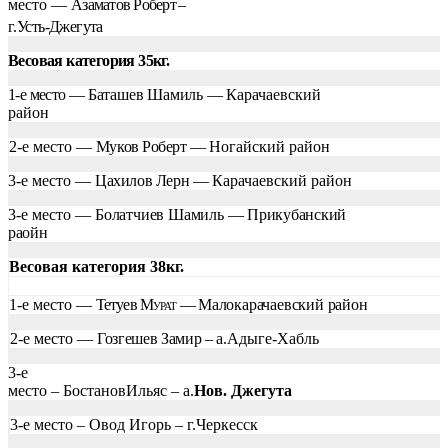
место —
Азаматов Роберт
–
г.
Усть-Джегута
Весовая категория 35кг.
1-е место —
Баташев Шамиль —
Карачаевский
район
2-е место —
Муков Роберт —
Ногайский район
3-е место —
Цахилов Лерн —
Карачаевский район
3-е место —
Болатчиев Шамиль —
Прикубанский
раойн
Весовая категория 38кг.
1-е место —
Тетуев
Мурат —
Малокарачаевский район
2-е место —
Гозгешев Замир – а.
Адыге-Хабль
3-е
место – БостановИльяс – а.
Нов. Джегута
3-е место – Овод Игорь – г.Черкесск