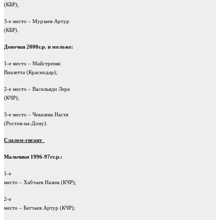
(КБР);
3-е место – Мурзаев Артур
(КБР).
Девочки 2000г.р. и моложе:
1-е место – Майстренко
Виалетта (Краснодар);
2-е место – Васильяди Лера
(КЧР);
3-е место – Чекалева Настя
(Ростов-на-Дону).
Слалом-гигант
Мальчики 1996-97гг.р.:
1-е
место – Хабчаев Назим (КЧР);
2-е
место – Батчаев Артур (КЧР);