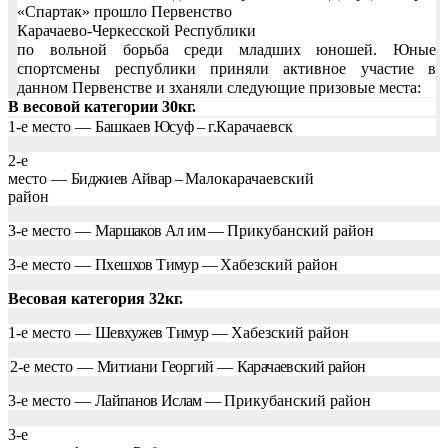
«Спартак» прошло Первенство
Карачаево-Черкесской
Республики
по вольной борьба среди младших юношей. Юные
спортсмены республики приняли активное участие в
данном Первенстве и зханяли следующие призовые места:
В весовой категории 30кг.
1-е место —
Башкаев Юсуф – г.
Карачаевск
2-е
место —
Биджиев Айвар –
Малокарачаевский
район
3-е место —
Маршаков Ал им —
Прикубанский район
3-е место —
Пхешхов Тимур —
Хабезский район
Весовая категория 32кг.
1-е место —
Шевхужев Тимур —
Хабезский район
2-е место —
Митиани Георгий —
Карачаевский район
3-е место —
Лайпанов Ислам —
Прикубанский район
3-е