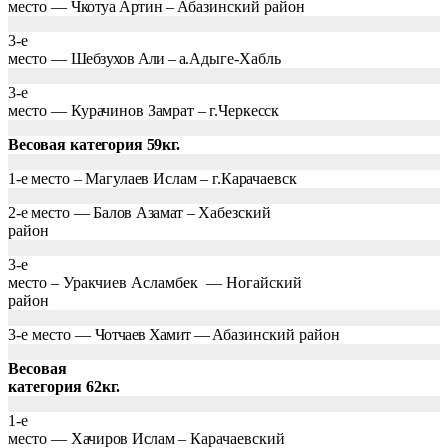
место —
Чкотуа Артин –
Абазинский район
3-е
место —
Шебзухов Али – а.
Адыге-Хабль
3-е
место —
Курачинов Замрат – г.Черкесск
Весовая категория 59кг.
1-е место – Магулаев Ислам – г.Карачаевск
2-е место —
Балов Азамат –
Хабезский
район
3-е
место – Уракчиев Асламбек
— Ногайский
район
3-е место —
Чотчаев Хамит —
Абазинский район
Весовая
категория 62кг.
1-е
место —
Хачиров Ислам –
Карачаевский