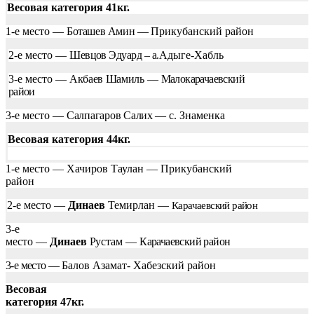
Весовая категория 41кг.
1-е место —
Боташев Амин —
Прикубанский район
2-е место —
Шевцов Эдуард – а.
Адыге-Хабль
3-е место —
Акбаев Шамиль
—
Малокарачаевский
райои
3-е место —
Салпагаров Салих —
с. Знаменка
Весовая категория 44кг.
1-е место — Хачиров Таулан — Прикубанский
район
2-е место —
Динаев
Темирлан —
Карачаевский район
3-е
место —
Динаев
Рустам
—
Карачаевский район
3-е место —
Балов Азамат- Хабезский район
Весовая
категория 47кг.