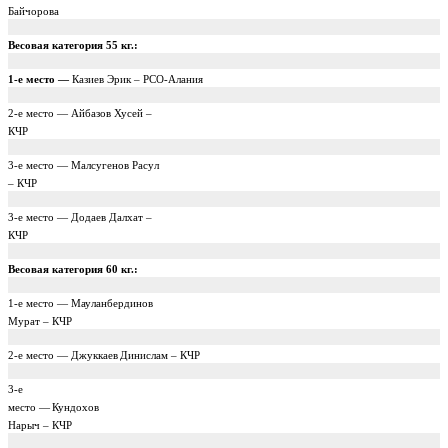
Байчорова
Весовая категория
55 кг
.:
1-е место —
Казиев Эрик – РСО-Алания
2-е место — Айбазов Хусей –
КЧР
3-е место — Малсугенов Расул
– КЧР
3-е место — Додаев Далхат –
КЧР
Весовая категория
60 кг
.:
1-е место — Мауланбердинов
Мурат – КЧР
2-е место —
Джуккаев Динислам – КЧР
3-е
место —
Кундохов
Нарыч – КЧР