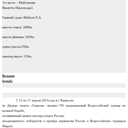
3-е место – Майстренко
Виалетта (Краснодар).
Главный судья: Шейхов Х.А.
высота старта: 2600м.
высота финиша: 2450м.
длина трассы:350м.
перепад высот: 150м.
Вольная
борьба
С 15 по 17 апреля 2011года в г.Черкесске
во Дворце спорта «Спартак» прошел
VII
традиционный Всероссийский турнир по
вольной борьбе,
посвященный памяти
мастера спорта России,
неоднократного победителя и призёра первенства России и
Всероссийских турниров
Марата