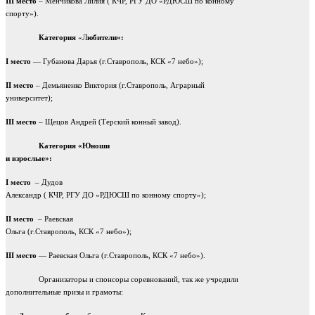
III
место
– Менчикова Лилия ( КЧР, РГУ ДО «РДЮСШ по конному
спорту»).
Категория
«Л
юбители»:
I
место
— Губанова Дарья (г.Ставрополь, КСК «7 небо»);
II
место
– Демьяненко Виктория (г.Ставрополь, Аграрный
университет);
III
место
– Щецов Андрей (Терский конный завод).
Категория «Юноши
и взрослые»:
I
место
– Дудов
Александр ( КЧР, РГУ ДО «РДЮСШ по конному спорту»);
II
место
– Раевская
Ольга (г.Ставрополь, КСК «7 небо»);
III
место
— Раевская Ольга (г.Ставрополь, КСК «7 небо»).
Организаторы и спонсоры соревнований, так же учредили
дополнительные призы и грамоты: