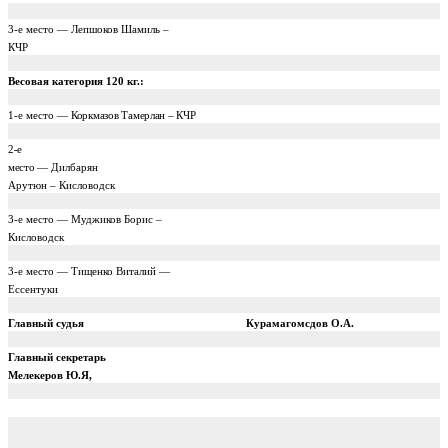
3-е место — Лепшоков Шамиль –
КЧР
Весовая категория
120 кг
.:
1-е место —
Коркмазов Тамерлан – КЧР
2-е
место —
Дилбарян
Арутюн – Кисловодск
3-е место — Муджиков Борис –
Кисловодск
3-е место — Тищенко Виталий —
Ессентуки
Главный судья
Курамагомсдов О.А.
Главный секретарь
Мелекеров Ю.Я,