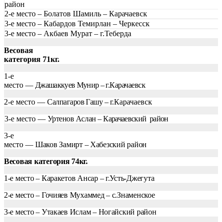
район
2-е место – Болатов Шамиль – Карачаевск
3-е место – Кабардов Темирлан – Черкесск
3-е место – Акбаев Мурат – г.Теберда
Весовая
категория 71кг.
1-е
место —
Джашаккуев Мунир – г.
Карачаевск
2-е место —
Салпагаров Гашу – г.
Карачаевск
3-е место —
Уртенов Аслан –
Карачаевский
район
3-е
место —
Шаков Замирт – Хабезский район
Весовая категория 74кг.
1-е место – Каракетов Ансар – г.Усть-Джегута
2-е место – Гочияев Мухаммед – с.Знаменское
3-е место – Утакаев Ислам – Ногайский район