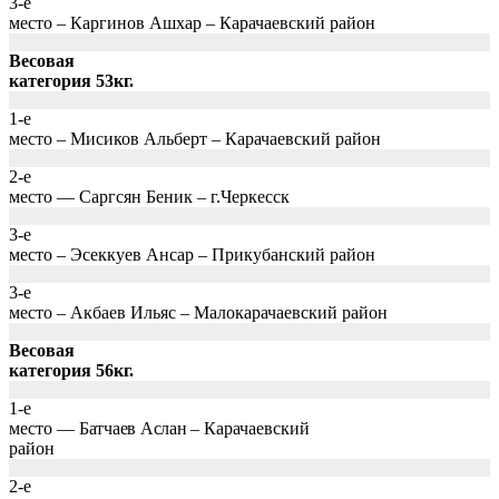
3-е
место – Каргинов Ашхар – Карачаевский район
Весовая
категория 53кг.
1-е
место – Мисиков Альберт – Карачаевский район
2-е
место — Саргсян Беник – г.Черкесск
3-е
место – Эсеккуев Ансар – Прикубанский район
3-е
место – Акбаев Ильяс – Малокарачаевский район
Весовая
категория 56кг.
1-е
место —
Батчаев Аслан –
Карачаевский
район
2-е