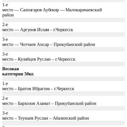
1-е
место —
Салпагаров Аубекир —
Малокарачаевский
район
2-е
место —
Аргунов Ислам – г.
Черкесск
3-е
место — Чотчаев Ансар – Прикубанский район
3-е
место – Кулябцев Руслан – г.Черкесск
Весовая
категория 50кг.
1-е
место – Братов Ибрагим – г.Черкесск
2-е
место – Бархозов Азамат – Прикубанский район
3-е
место – Теунаев Руслан – Абазинский район