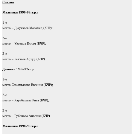
Слалом
Мальчики 1996-97гг.р.:
1-е
место – Джуккаев Магомед (КЧР);
2-е
место – Узденов Ислам (КЧР);
3-е
место – Батчаев Артур (КЧР).
Девочки 1996-97гг.р.:
1-е
место Самохвалова Евгения (КЧР);
2-е
место – Карабашева Рита (КЧР);
3-е
место – Губанова Ангелия (КЧР).
Мальчики 1998-99гг.р.: