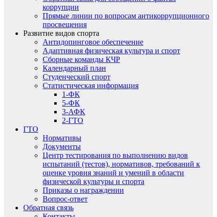
коррупции
Прямые линии по вопросам антикоррупционного
просвещения
Развитие видов спорта
Антидопинговое обеспечение
Адаптивная физическая культура и спорт
Сборные команды КЧР
Календарный план
Студенческий спорт
Статистическая информация
1-ФК
5-ФК
3-АФК
2-ГТО
ГТО
Нормативы
Документы
Центр тестирования по выполнению видов
испытаний (тестов), нормативов, требований к
оценке уровня знаний и умений в области
физической культуры и спорта
Приказы о награждении
Вопрос-ответ
Обратная связь
Контакты