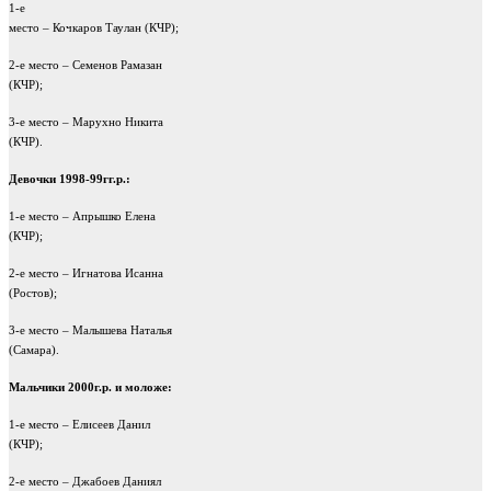
1-е
место – Кочкаров Таулан (КЧР);
2-е место – Семенов Рамазан
(КЧР);
3-е место – Марухно Никита
(КЧР).
Девочки 1998-99гг.р.:
1-е место – Апрышко Елена
(КЧР);
2-е место – Игнатова Исанна
(Ростов);
3-е место – Малышева Наталья
(Самара).
Мальчики 2000г.р. и моложе:
1-е место – Елисеев Данил
(КЧР);
2-е место – Джабоев Даниял