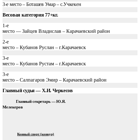
3-е место – Боташев Умар – с.Учкекен
Весовая категория 77+кг.
1-е
место — Зайцев Владислав – Карачаевский район
2-е
место – Кубанов Руслан – г.Карачаевск
3-е
место – Кубанов Рустам – г.Карачаевск
3-е
место – Салпагаров Эмир – Карачаевский район
Главный судья — Х.И. Черкесов
Главный секретарь —
Ю.Я.
Мелекеров
Конный спорт (конкур)