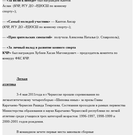
—
«За волю к победе»
был награжден Каитов
Аслан
(КЧР, РГУ ДО «РДЮСШ по конному
спорту»);
—
«Самый молодой участник»
— Каитов Ансар
(КЧР, РГУ ДО «РДЮСШ по конному спорту»);
—
«Приз зрительских симпатий»
получила Алексеева Наталья (г. Ставрополь);
—
«За личный вклад в развитие конного спорта
КЧР»
был награжден Хубиев Хасан Магомедович – председатель комитета по
конкуру ФКС КЧР.
Легкая
атлетика
3-4 мая 2011года в г.Черкесске прошли соревнования по
легкоатлетическому четырехборью «Шиповка юных» за призы Главы
Карачаево-Черкесии Рашида Темрезова. Состязания проходили в рамках первенства
Министерства образования и науки Карачаево-Черкесской республики по легкой
атлетике среди учащихся трех категорий возрастов: 1996-1997, 1998-1999 и
2000-2001 годов рождения.
В командном зачете первые места завоевали сборные