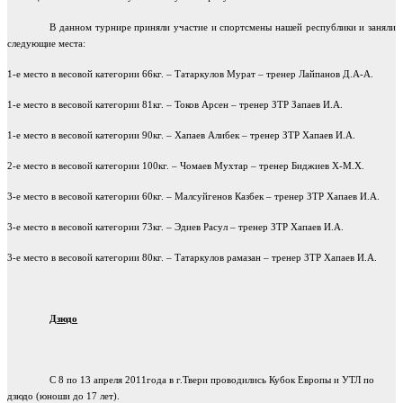
В данном турнире приняли участие и спортсмены нашей республики и заняли
следующие места:
1-е место в весовой категории 66кг. – Татаркулов Мурат – тренер Лайпанов Д.А-А.
1-е место в весовой категории 81кг. – Токов Арсен – тренер ЗТР Запаев И.А.
1-е место в весовой категории 90кг. – Хапаев Алибек – тренер ЗТР Хапаев И.А.
2-е место в весовой категории 100кг. – Чомаев Мухтар – тренер Биджиев Х-М.Х.
3-е место в весовой категории 60кг. – Малсуйгенов Казбек – тренер ЗТР Хапаев И.А.
3-е место в весовой категории 73кг. – Эдиев Расул – тренер ЗТР Хапаев И.А.
3-е место в весовой категории 80кг. – Татаркулов рамазан – тренер ЗТР Хапаев И.А.
Дзюдо
С 8 по 13 апреля 2011года в г.Твери проводились Кубок Европы и УТЛ по
дзюдо (юноши до 17 лет).