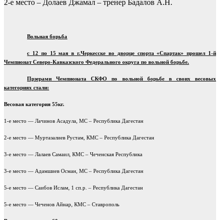
2-е место – Долаев Джамал – тренер Бадалов А.Н.
Вольная борьба
с 12 по 15 мая в г.Черкесске во дворце спорта «Спартак» прошел 1-й
Чемпионат Северо-Кавказского Федерального округа по вольной борьбе.
Прзерами Чемпионата СКФО по вольной борьбе в своих весовых
категориях стали:
Весовая категория 55кг.
1-е место — Лачинов Асадула, МС – Республика Дагестан
2-е место — Муртазалиев Рустам, КМС – Республика Дагестан
3-е место — Лалаев Самаил, КМС – Чеченская Республика
3-е место — Адамшиев Осман, МС – Республика Дагестан
5-е место — Саибов Ислам, 1 сп.р. – Республика Дагестан
5-е место — Чеченов Айнар, КМС – Ставрополь