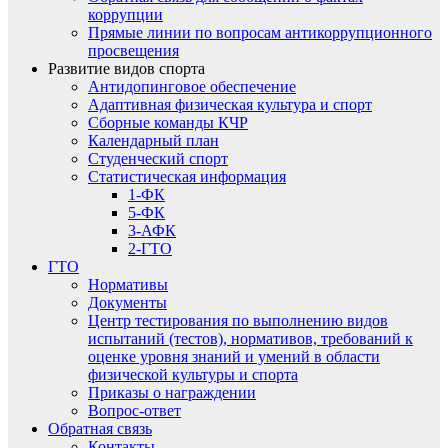
коррупции
Прямые линии по вопросам антикоррупционного
просвещения
Развитие видов спорта
Антидопинговое обеспечение
Адаптивная физическая культура и спорт
Сборные команды КЧР
Календарный план
Студенческий спорт
Статистическая информация
1-ФК
5-ФК
3-АФК
2-ГТО
ГТО
Нормативы
Документы
Центр тестирования по выполнению видов
испытаний (тестов), нормативов, требований к
оценке уровня знаний и умений в области
физической культуры и спорта
Приказы о награждении
Вопрос-ответ
Обратная связь
Контакты