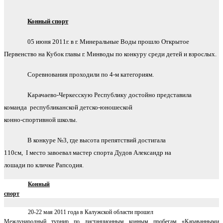
Конный спорт
05 июня 2011г. в г. Минеральные Воды прошло Открытое
Первенство на Кубок главы г. Минводы по конкуру среди детей и взрослых.
Соревнования проходили по 4-м категориям.
Карачаево-Черкесскую Республику достойно представила
команда
республиканской детско-юношеской
конно-спортивной школы.
В конкуре №3, где высота препятствий достигала
110см,
I
место завоевал мастер спорта Дудов Александр на
лошади по кличке Рапсодия.
Конный
спорт
20-22 мая 2011 года в Калужской области прошел
Международный турнир по дистанционным конным пробегам «Караванными