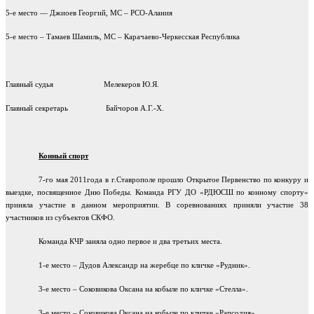
5-е место — Джиоев Георгий, МС – РСО-Алания
5-е место – Тамаев Шамиль, МС – Карачаево-Черкесская Республика
Главный судья
Мелекеров Ю.Я.
Главный секретарь
Байчоров А.Г.-Х.
Конный спорт
7-го мая 2011года в г.Ставрополе прошло Открытое Первенство по конкуру и
выездке, посвященное Дню Победы. Команда РГУ ДО «РДЮСШ по конному спорту»
приняла участие в данном мероприятии. В соревнованиях приняли участие 38
участников из субъектов СКФО.
Команда КЧР заняла одно первое и два третьих места.
1-е место – Дудов Александр на жеребце по кличке «Рудник».
3-е место – Соковикова Оксана на кобыле по кличке «Стелла».
3-е место – Соковикова Оксана на кобыле по кличке «Рапсодия».