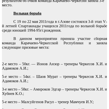
результатом 66 очков команда Карачаево-Черкесии заняла 3-е
место.
Вольная борьба
С 19 по 22 мая 2011года в г.Азове состоялся 3-й этап
V
-
й летней Спартакиады учащихся 2011года по вольной борьбе
среди юношей 1994-95гг.рождения.
В данном мероприятии приняла участие сборная
команда Карачаево-Черкесской Республики и заняла
следующие призовые места:
2-е место – 50кг. — Ионов Анзор – тренеры Черкесов Х.И. и
Адамоков А.И.;
5-е место – 54кг. – Шаов Мурат – тренеры Черкесов Х.И. и
Адамоков А.И.;
3-е место – 58кг. – Амироков Эдгар – тренеры Черкесов Х.И. и
Хубиев К.О.;
5-е место – Малсуйгенов Расул – тренер Мамчуев И.У.;