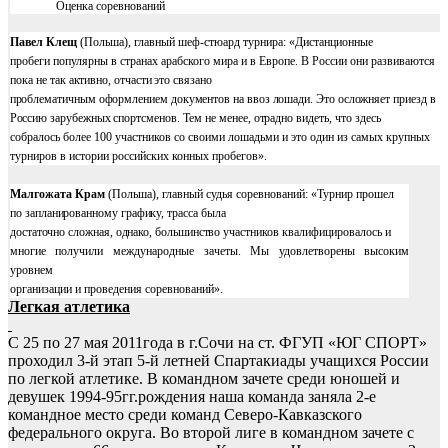
Оценка соревнований
Павел Клещ
(Польша), главный шеф-стюард турнира: «Дистанционные
пробеги популярны в странах арабского мира и в Европе. В России они развиваются
пока не так
активно, отчасти это связано
проблематичным оформлением документов на ввоз лошади. Это осложняет приезд в
Россию зарубежных спортсменов. Тем не менее, отрадно видеть,
что здесь
собралось более 100 участников со своими лошадьми и это один из самых крупных
турниров в истории российских конных пробегов».
Малгожата Крам
(Польша), главный судья соревнований: «Турнир прошел
по
запланированному графику, трасса была
достаточно сложная, однако, большинство
участников квалифицировалось и
многие получили международные зачеты. Мы удовлетворены высоким
уровнем
организации и проведения соревнований».
Легкая атлетика
С 25 по 27 мая 2011года в г.Сочи на ст. ФГУП «ЮГ СПОРТ»
проходил 3-й этап 5-й летней Спартакиады учащихся России
по легкой атлетике. В командном зачете среди юношей и
девушек 1994-95гг.рождения наша команда заняла 2-е
командное место среди команд Северо-Кавказского
федерального округа. Во второй лиге в командном зачете с