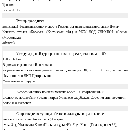
Тропами —
Весна 2011».
Турнир
проводился
под эгидой Федерации конного спорта России, организаторами выступили
Центр
Конного отдыха «Караван» (Калужская обл.) и МОУ ДОД СДЮШОР «Белка»
(Московская
область).
Международный турнир проходил по трем дистанциям — 80,
120 и
160 км
.
В рамках
соревнований состоялся
национальный квалификационный зачет: дистанции 30, 40 и
80
км
, а так же
Чемпионат по ДКП Центрального
Федерального Округа.
В соревнованиях приняли участие более 100 спортсменов и
столько же лощадей из России и стран ближнего зарубежья. Соревнования посетили
более 1000 человек.
Сопровождение турнира обеспечивали судьи и врачи высшей
мировой категории: Анита
Гедл (Австрия,
судья 3*), Малгожата Крам (Польша, судья 4*), Яцек Канка (Польша, врач
3*),