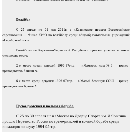
Волейбол
С 25 апреля по 01 мая 2011г. в г.Краснодаре прошли Всероссийские
соревнования — Финал ЮФО по волейболу среди общеобразовательных учреждений
«Серебряный мяч».
Волейболисты Карачаево-Черкесской Республики приняли участие и заняли
следующие места:
2-е место среди юношей 1996-97гг.р. – г.Черкесск, сош№3 – тренер-
преподаватель Заикин А.
6-е место среди девушек 1996-97гг.р. – а.Малый Зеленчук СОШ – тренер-
преподаватель Братов Х.
Греко-римская и вольная борьба
С 25 по 30 апреля с.г. в г.Москва во Дворце Спорта им. И.Ярыгина
прошло Первенство России по греко-римской и вольной борьбе среди
инвалидов по слуху 1994-95гг.р.