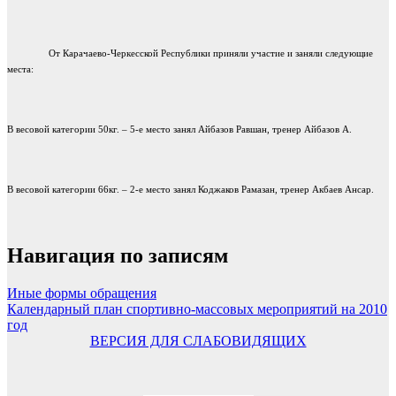
От Карачаево-Черкесской Республики приняли участие и заняли следующие
места:
В весовой категории 50кг. – 5-е место занял Айбазов Равшан, тренер Айбазов А.
В весовой категории 66кг. – 2-е место занял Коджаков Рамазан, тренер Акбаев Ансар.
Навигация по записям
Иные формы обращения
Календарный план спортивно-массовых мероприятий на 2010
год
ВЕРСИЯ ДЛЯ СЛАБОВИДЯЩИХ