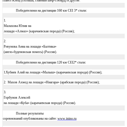
Павел Клещ (Польша, главный шеф-стюард) и другие.
Победителями на дистанции
160 км
CEI
3* стали:
1.
Малахова Юлия на
лошади «Алмаз» (карачаевская порода) (Россия);
2.
Ревунова
A
нн
a
на лошади «Балтика»
(англо-буденовская помесь) (Россия).
Победителями на дистанции
120 км
CEI
2* стали:
1.
Хубиев Алий на лошади «Малыш» (карачаевская порода) (Россия);
2.
Махов Ахмед на лошади «Ниагара» (арабская порода) (Россия);
3.
Горбунов Алексей
на лошади «Куба» (карачаевская порода) (Россия).
Полные результаты
соревнований опубликованы на сайте:
www
.
inino
.
ru