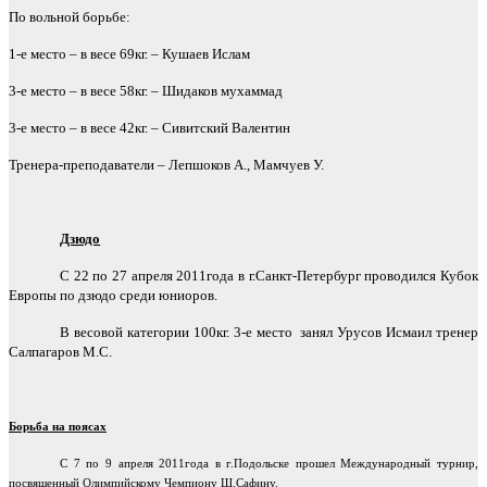
По вольной борьбе:
1-е место – в весе 69кг. – Кушаев Ислам
3-е место – в весе 58кг. – Шидаков мухаммад
3-е место – в весе 42кг. – Сивитский Валентин
Тренера-преподаватели – Лепшоков А., Мамчуев У.
Дзюдо
С 22 по 27 апреля 2011года в г.Санкт-Петербург проводился Кубок
Европы по дзюдо среди юниоров.
В весовой категории 100кг. 3-е место
занял Урусов Исмаил тренер
Салпагаров М.С.
Борьба на поясах
С 7 по 9 апреля 2011года в г.Подольске прошел Международный турнир,
посвященный Олимпийскому Чемпиону Ш.Сафину.