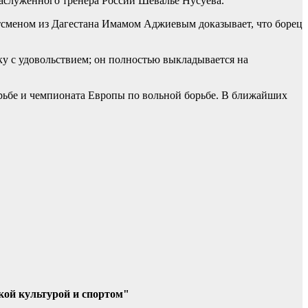
аслуженного тренера России Шевалье Нусуева.
ртсменом из Дагестана Имамом Аджиевым доказывает, что борец
ку с удовольствием; он полностью выкладывается на
рьбе и чемпионата Европы по вольной борьбе. В ближайших
кой культурой и спортом"