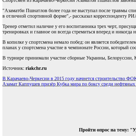
Спортсмен из Карачаево-Черкесии Азаматби Пшнатлов завоева
"Азаматби Пшнатлов более года не выступал после травмы спи
в отличной спортивной форме",- рассказал корреспонденту РИ
Тренер отметил наличие у его воспитанника трех черт, присущ
тренировках и главное он всегда стремиться вперед и никогда 
В копилке у спортсмена немало побед: он является победите
планах у спортсмена участие в чемпионате России, который со
В турнире принимали участие сборные Украины, Белоруссии, К
Источник:
riakchr.ru
Навигация
В Карачаево-Черкесии в 2015 году начнется строительство ФО
Азамат Каппушев призёр Кубка мира по боксу среди нефтяных
по
записям
Пройти опрос на тему: "