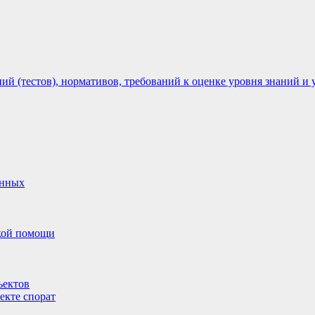
 (тестов), нормативов, требований к оценке уровня знаний и 
анных
ской помощи
ъектов
екте спорат