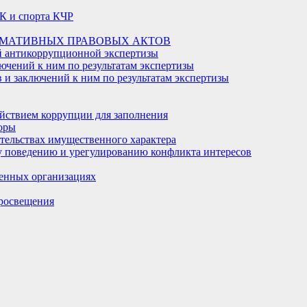
К и спорта КЧР
РМАТИВНЫХ ПРАВОВЫХ АКТОВ
й антикоррупционной экспертизы
ючений к ним по результатам экспертизы
и заключений к ним по результатам экспертизы
йствием коррупции для заполнения
оры
ательствах имущественного характера
 поведению и урегулированию конфликта интересов
енных организациях
росвещения