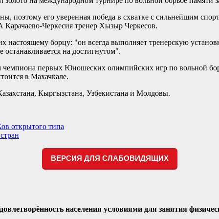
л золото на международном турнире по вольной борьбе памяти з
ны, поэтому его уверенная победа в схватке с сильнейшим спо
А Карачаево-Черкесия тренер Хызыр Черкесов.
их настоящему борцу: "он всегда выполняет тренерскую установ
не останавливается на достигнутом".
лем чемпиона первых Юношеских олимпийских игр по вольной бо
стоится в Махачкале.
азахстана, Кыргызстана, Узбекистана и Молдовы.
Ков открытого типа
 стран
ВЕРСИЯ ДЛЯ СЛАБОВИДЯЩИХ
Удовлетворённость населения условиями для занятия физичес