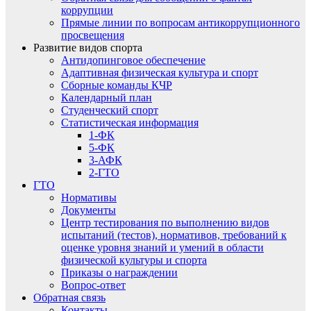
коррупции
Прямые линии по вопросам антикоррупционного
просвещения
Развитие видов спорта
Антидопинговое обеспечение
Адаптивная физическая культура и спорт
Сборные команды КЧР
Календарный план
Студенческий спорт
Статистическая информация
1-ФК
5-ФК
3-АФК
2-ГТО
ГТО
Нормативы
Документы
Центр тестирования по выполнению видов
испытаний (тестов), нормативов, требований к
оценке уровня знаний и умений в области
физической культуры и спорта
Приказы о награждении
Вопрос-ответ
Обратная связь
Контакты