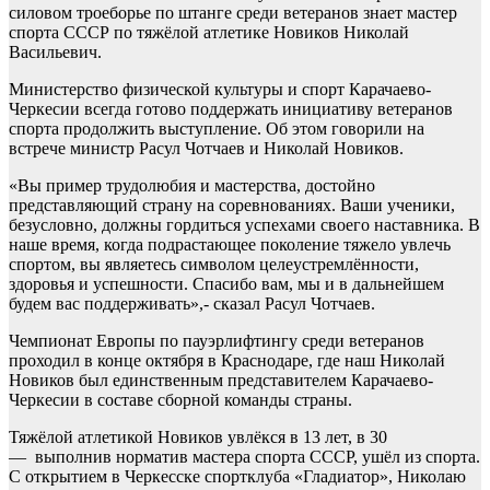
силовом троеборье по штанге среди ветеранов знает мастер
спорта СССР по тяжёлой атлетике Новиков Николай
Васильевич.
Министерство физической культуры и спорт Карачаево-
Черкесии всегда готово поддержать инициативу ветеранов
спорта продолжить выступление. Об этом говорили на
встрече министр Расул Чотчаев и Николай Новиков.
«Вы пример трудолюбия и мастерства, достойно
представляющий страну на соревнованиях. Ваши ученики,
безусловно, должны гордиться успехами своего наставника. В
наше время, когда подрастающее поколение тяжело увлечь
спортом, вы являетесь символом целеустремлённости,
здоровья и успешности. Спасибо вам, мы и в дальнейшем
будем вас поддерживать»,- сказал Расул Чотчаев.
Чемпионат Европы по пауэрлифтингу среди ветеранов
проходил в конце октября в Краснодаре, где наш Николай
Новиков был единственным представителем Карачаево-
Черкесии в составе сборной команды страны.
Тяжёлой атлетикой Новиков увлёкся в 13 лет, в 30
— выполнив норматив мастера спорта СССР, ушёл из спорта.
С открытием в Черкесске спортклуба «Гладиатор», Николаю