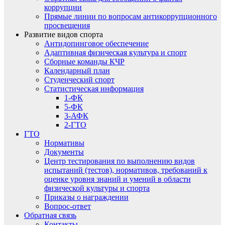
коррупции
Прямые линии по вопросам антикоррупционного
просвещения
Развитие видов спорта
Антидопинговое обеспечение
Адаптивная физическая культура и спорт
Сборные команды КЧР
Календарный план
Студенческий спорт
Статистическая информация
1-ФК
5-ФК
3-АФК
2-ГТО
ГТО
Нормативы
Документы
Центр тестирования по выполнению видов
испытаний (тестов), нормативов, требований к
оценке уровня знаний и умений в области
физической культуры и спорта
Приказы о награждении
Вопрос-ответ
Обратная связь
Контакты