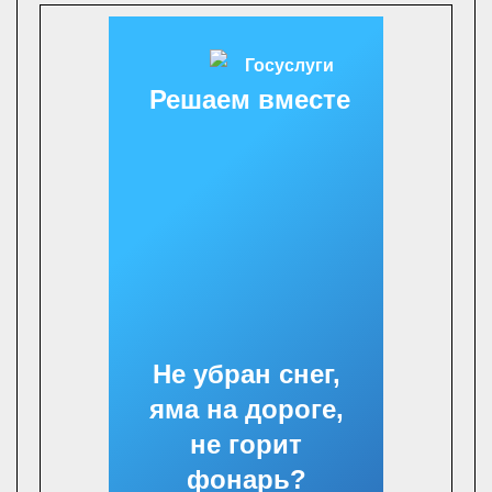
Решаем вместе
Не убран снег,
яма на дороге,
не горит
фонарь?