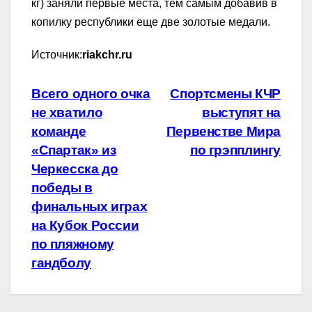
кг) заняли первые места, тем самым добавив в
копилку республики еще две золотые медали.
Источник:
riakchr.ru
Навигация
Всего одного очка
Спортсмены КЧР
не хватило
выступят на
по
команде
Первенстве Мира
записям
«Спартак» из
по грэпплингу
Черкесска до
победы в
финальных играх
на Кубок России
по пляжному
гандболу