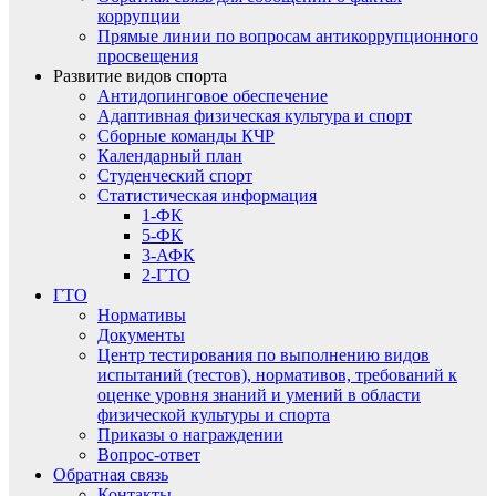
коррупции
Прямые линии по вопросам антикоррупционного
просвещения
Развитие видов спорта
Антидопинговое обеспечение
Адаптивная физическая культура и спорт
Сборные команды КЧР
Календарный план
Студенческий спорт
Статистическая информация
1-ФК
5-ФК
3-АФК
2-ГТО
ГТО
Нормативы
Документы
Центр тестирования по выполнению видов
испытаний (тестов), нормативов, требований к
оценке уровня знаний и умений в области
физической культуры и спорта
Приказы о награждении
Вопрос-ответ
Обратная связь
Контакты