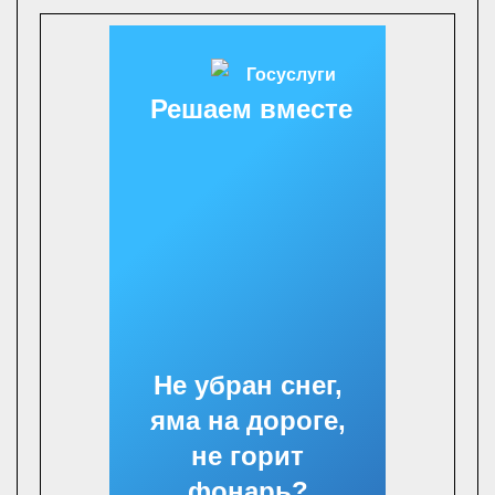
Решаем вместе
Не убран снег,
яма на дороге,
не горит
фонарь?