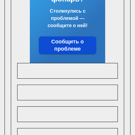
Столкнулись с
проблемой —
сообщите о ней!
Сообщить о
проблеме