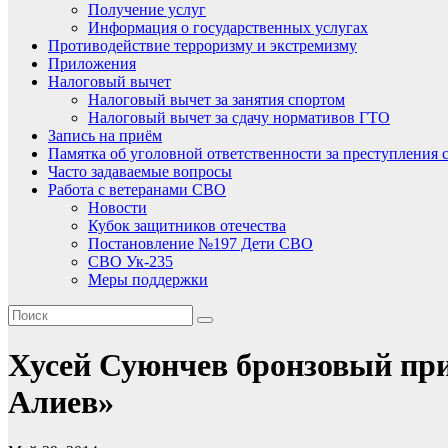
Получение услуг
Информация о государственных услугах
Противодействие терроризму и экстремизму
Приложения
Налоговый вычет
Налоговый вычет за занятия спортом
Налоговый вычет за сдачу нормативов ГТО
Запись на приём
Памятка об уголовной ответственности за преступления 
Часто задаваемые вопросы
Работа с ветеранами СВО
Новости
Кубок защитников отечества
Постановление №197 Дети СВО
СВО Ук-235
Меры поддержки
Хусей Суюнчев бронзовый при
Алиев»