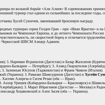
ира по вольной борьбе «Али Алиев» В соревнованиях приняли у
ынешний турнир стал одним из сильнейших за последние годы, 
отчаева Хусей Суюнчев, завоевавший бронзовую награду.
ародных турнирах серии Голден Гран – при «Иван Ярыгин» и на
ников на Чемпионат Европы, и до летнего Чемпионата России ф
увствительность, он скоростной борец и отличается трудолюбие
ево- Черкесской ШВСМ Азнаур Аджиев.
ия); 3. Нариман Исрапилов (Дагестан) и Базар Жалсапов (Бурятия
ардино-Балкария — Петербург); 3. Ахмед Гварзатилов (Азербайд
а); 3. Залимхан Юсупов (Таджикистан) и Франк Чамизо (Италия).
кий (Украина); 3. Рамазан Шамсудинов (Дагестан) и
Хусейн Суюн
3. Хасеми Алиреза и Гасем Резаи (оба — Иран).
); 3. Анзор Уришев (Кабардино-Балкария — Красноярск) и Шамиль
(Азербайджан); 3. Марат Ибрагимов (Дагестан — Москва) и Радо
 Александр Хоцяновский и Ален Засев (оба — Украина).