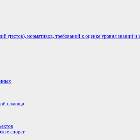
 (тестов), нормативов, требований к оценке уровня знаний и 
анных
ской помощи
ъектов
екте спорат