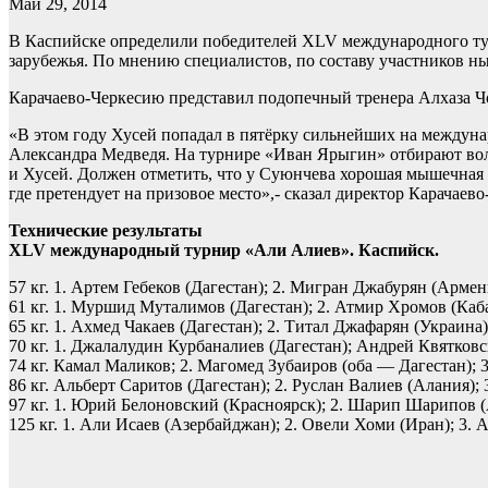
Май 29, 2014
В Каспийске определили победителей XLV международного турн
зарубежья. По мнению специалистов, по составу участников н
Карачаево-Черкесию представил подопечный тренера Алхаза Ч
«В этом году Хусей попадал в пятёрку сильнейших на междун
Александра Медведя. На турнире «Иван Ярыгин» отбирают воль
и Хусей. Должен отметить, что у Суюнчева хорошая мышечная ч
где претендует на призовое место»,- сказал директор Карача
Технические результаты
XLV международный турнир «Али Алиев». Каспийск.
57 кг. 1. Артем Гебеков (Дагестан); 2. Мигран Джабурян (Армен
61 кг. 1. Муршид Муталимов (Дагестан); 2. Атмир Хромов (Каб
65 кг. 1. Ахмед Чакаев (Дагестан); 2. Титал Джафарян (Украин
70 кг. 1. Джалалудин Курбаналиев (Дагестан); Андрей Квятковс
74 кг. Камал Маликов; 2. Магомед Зубаиров (оба — Дагестан); 
86 кг. Альберт Саритов (Дагестан); 2. Руслан Валиев (Алания
97 кг. 1. Юрий Белоновский (Красноярск); 2. Шарип Шарипов 
125 кг. 1. Али Исаев (Азербайджан); 2. Овели Хоми (Иран); 3.