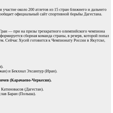
частие около 200 атлетов из 15 стран ближнего и дальнего
сообщает официальный сайт спортивной борьбы Дагестана.
 Гран — при на призы трехкратного олимпийского чемпиона
ормируется сборная команда страны, в резерв, которой попал
м. Сейчас Хусей готовится к Чемпионату России в Якутске,
).
жан) и Бекхнал Эхсанпур (Иран).
чев (Карачаево-Черкесия).
 Катиновасов (Дагестан).
слав Баран (Польша).