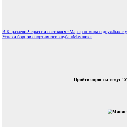
Навигация
В Карачаево-Черкесии состоялся «Марафон мира и дружбы» с
Успехи борцов спортивного клуба «Мамлюк»
по
записям
Пройти опрос на тему: "