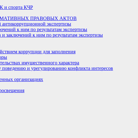
К и спорта КЧР
РМАТИВНЫХ ПРАВОВЫХ АКТОВ
й антикоррупционной экспертизы
ючений к ним по результатам экспертизы
и заключений к ним по результатам экспертизы
йствием коррупции для заполнения
оры
ательствах имущественного характера
 поведению и урегулированию конфликта интересов
енных организациях
росвещения