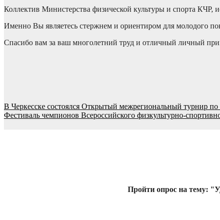
Коллектив Министерства физической культуры и спорта КЧР, и
Именно Вы являетесь стержнем и ориентиром для молодого пок
Спасибо вам за ваш многолетний труд и отличный личный пр
Навигация
В Черкесске состоялся Открытый межрегиональный турнир по 
Фестиваль чемпионов Всероссийского физкультурно-спортивно
по
записям
Пройти опрос на тему: "