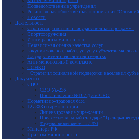
Коллегия министерства
Подведомственные учреждения
Региональная общественная организация "Олимпий
Новости
Деятельность
Стратегия развития и государственная программа
Спортсооружения
Итоги работы министерства
Независимая оценка качества услуг
Закупки товаров, работ, услуг у субъектов малого 
Государственно-частное партнерство
Антимонопольный комплаенс
СОНКО
«Стратегия социальной поддержки населения субъ
Документы
СВО
СВО Ук-235
Постановление №197 Дети СВО
Нормативно-правовая база
127-ФЗ о гармонизации
Лицензирование учреждений
Профессиональный стандарт "Тренер-препода
Федеральный закон 127-ФЗ
Минспорт РФ
Приказы министерства