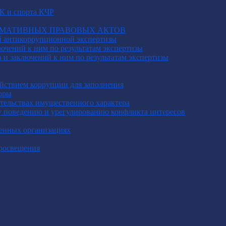
К и спорта КЧР
РМАТИВНЫХ ПРАВОВЫХ АКТОВ
й антикоррупционной экспертизы
ючений к ним по результатам экспертизы
и заключений к ним по результатам экспертизы
йствием коррупции для заполнения
оры
ательствах имущественного характера
 поведению и урегулированию конфликта интересов
енных организациях
росвещения