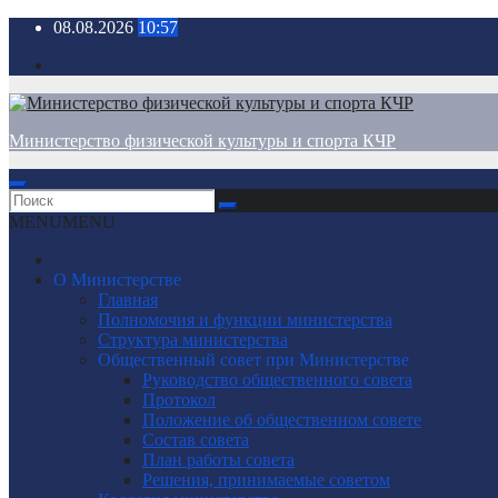
Перейти
08.08.2026
10:57
к
содержимому
Министерство физической культуры и спорта КЧР
MENU
MENU
О Министерстве
Главная
Полномочия и функции министерства
Структура министерства
Общественный совет при Министерстве
Руководство общественного совета
Протокол
Положение об общественном совете
Состав совета
План работы совета
Решения, принимаемые советом