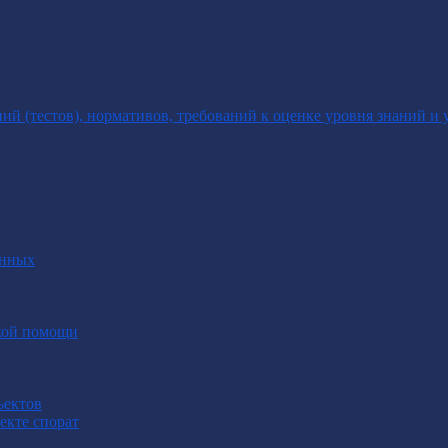
 (тестов), нормативов, требований к оценке уровня знаний и 
анных
ской помощи
ъектов
екте спорат