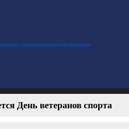
связанные с незаконным оборотом наркотиков
тся День ветеранов спорта