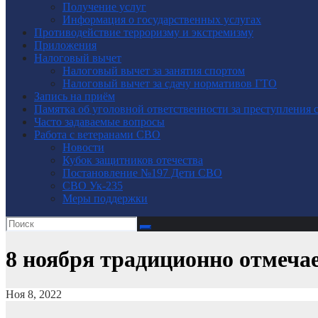
Получение услуг
Информация о государственных услугах
Противодействие терроризму и экстремизму
Приложения
Налоговый вычет
Налоговый вычет за занятия спортом
Налоговый вычет за сдачу нормативов ГТО
Запись на приём
Памятка об уголовной ответственности за преступления 
Часто задаваемые вопросы
Работа с ветеранами СВО
Новости
Кубок защитников отечества
Постановление №197 Дети СВО
СВО Ук-235
Меры поддержки
8 ноября традиционно отмечае
Ноя 8, 2022