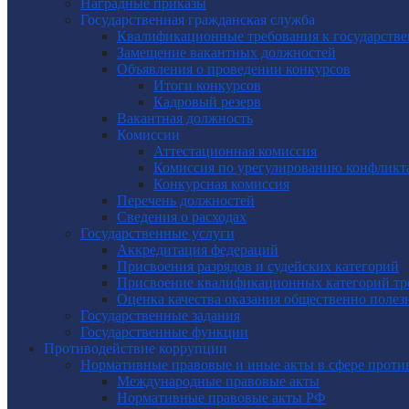
Наградные приказы
Государственная гражданская служба
Квалификационные требования к государст
Замещение вакантных должностей
Объявления о проведении конкурсов
Итоги конкурсов
Кадровый резерв
Вакантная должность
Комиссии
Аттестационная комиссия
Комиссия по урегулированию конфликт
Конкурсная комиссия
Перечень должностей
Сведения о расходах
Государственные услуги
Аккредитация федераций
Присвоения разрядов и судейских категорий
Присвоение квалификационных категорий тр
Оценка качества оказания общественно полез
Государственные задания
Государственные функции
Противодействие коррупции
Нормативные правовые и иные акты в сфере проти
Международные правовые акты
Нормативные правовые акты РФ