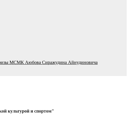
 на призы МСМК Аюбова Сиражудина Айнудиновича
кой культурой и спортом"