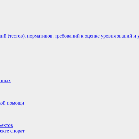
 (тестов), нормативов, требований к оценке уровня знаний и 
анных
ской помощи
ъектов
екте спорат