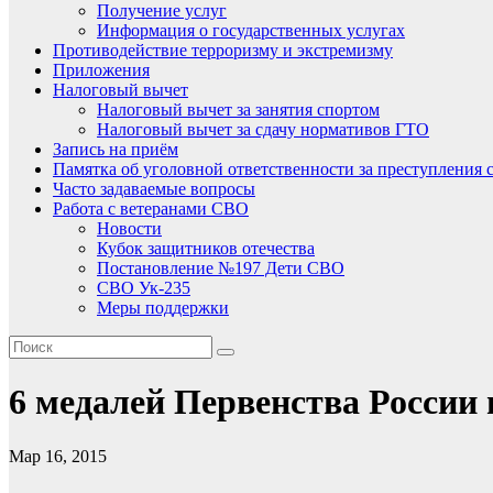
Получение услуг
Информация о государственных услугах
Противодействие терроризму и экстремизму
Приложения
Налоговый вычет
Налоговый вычет за занятия спортом
Налоговый вычет за сдачу нормативов ГТО
Запись на приём
Памятка об уголовной ответственности за преступления 
Часто задаваемые вопросы
Работа с ветеранами СВО
Новости
Кубок защитников отечества
Постановление №197 Дети СВО
СВО Ук-235
Меры поддержки
6 медалей Первенства России 
Мар 16, 2015