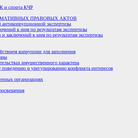
К и спорта КЧР
РМАТИВНЫХ ПРАВОВЫХ АКТОВ
й антикоррупционной экспертизы
ючений к ним по результатам экспертизы
и заключений к ним по результатам экспертизы
йствием коррупции для заполнения
оры
ательствах имущественного характера
 поведению и урегулированию конфликта интересов
енных организациях
росвещения