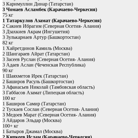
3 Каримуллин Динар (Татарстан)
3 Чомаев Асламбек (Карачаево-Черкесия)
75 кг
1 Татаркулов Азамат (Карачаево-Черкесия)
2 Сакиев Ибрагим (Северная Осетия- Алания)
3 Дзахкиев Акрам (Ингушетия)
3 Зулькарнаев Артур (Башкортостан)
82 кг
1 Хайретдинов Камиль (Москва)
2 Шангараев Айрат (Татарстан)
3 Засеев Руслан (Северная Осетия- Алания)
3 Адаев Аслан (Чеченская Республика)
90 кг
1 Шаяхметов Ирек (Татарстан)
2 Баширов Расуль (Башкортостан)
3 Афанасьев Николай (Тамбовская область)
3 Габбасов Азамат (Липецкая область)
100 кг
1 Баширов Самир (Татарстан)
2 Тускаев Сослан (Северная Осетия- Алания)
3 Медоев Марат (Северная Осетия- Алания)
3 Айдаров Эльдар (Москва)
100+ кг
1 Батыров Джамал (Москва)
2 Кипкеев Ислам (Карачаево-Черкесия)