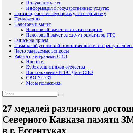
Получение услуг
Информация о государственных услугах
Противодействие терроризму и экстремизму
Приложения
Налоговый вычет
Налоговый вычет за занятия спортом
Налоговый вычет за сдачу нормативов ГТО
Запись на приём
Памятка об уголовной ответственности за преступления 
Часто задаваемые вопросы
Работа с ветеранами СВО
Новости
Кубок защитников отечества
Постановление №197 Дети СВО
СВО Ук-235
Меры поддержки
27 медалей различного досто
Северного Кавказа памяти З
в г. Ессентуках