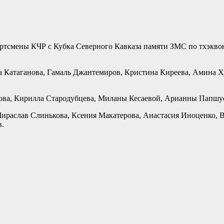
ортсмены КЧР с Кубка Северного Кавказа памяти ЗМС по тхэкво
а Катаганова, Гамаль Джантемиров, Кристина Киреева, Амина 
ова, Кирилла Стародубцева, Миланы Кесаевой, Арианны Папшу
 Мираслав Слинькова, Ксения Макатерова, Анастасия Иноценко,
в.