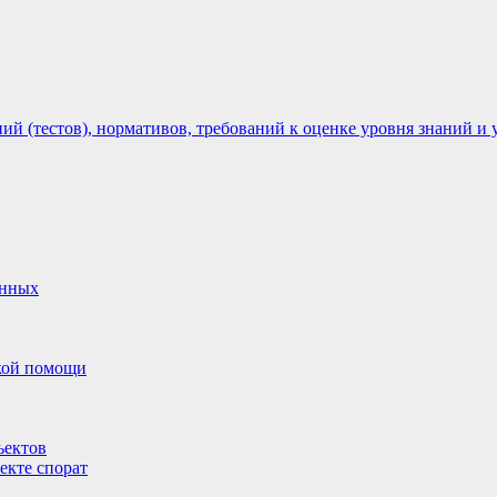
 (тестов), нормативов, требований к оценке уровня знаний и 
анных
ской помощи
ъектов
екте спорат