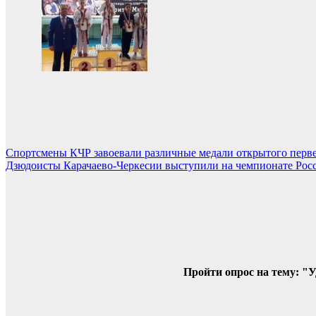
Навигация
Спортсмены КЧР завоевали различные медали открытого первен
Дзюдоисты Карачаево-Черкесии выступили на чемпионате Росс
по
записям
Пройти опрос на тему: "