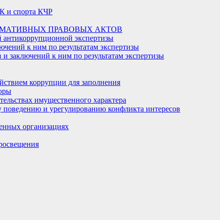
К и спорта КЧР
РМАТИВНЫХ ПРАВОВЫХ АКТОВ
й антикоррупционной экспертизы
ючений к ним по результатам экспертизы
и заключений к ним по результатам экспертизы
йствием коррупции для заполнения
оры
ательствах имущественного характера
 поведению и урегулированию конфликта интересов
енных организациях
росвещения