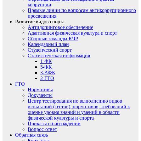
коррупции
Прямые линии по вопросам антикоррупционного
просвещения
Развитие видов спорта
Антидопинговое обеспечение
Адаптивная физическая культура и спорт
Сборные команды КЧР
Календарный план
Студенческий спорт
Статистическая информация
1-ФК
5-ФК
3-АФК
2-ГТО
ГТО
Нормативы
Документы
Центр тестирования по выполнению видов
испытаний (тестов), нормативов, требований к
оценке уровня знаний и умений в области
физической культуры и спорта
Приказы о награждении
Вопрос-ответ
Обратная связь
Контакты