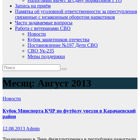
Налоговый вычет за сдачу нормативов ГТО
Запись на приём
Памятка об уголовной ответственности за преступления
связанные с незаконным оборотом наркотиков
Часто задаваемые вопросы
Работа с ветеранами СВО
Новости
Кубок защитников отечества
Постановление №197 Дети СВО
СВО Ук-235
Меры поддержки
Месяц:
Август 2013
Новости
Кубок Минспорта КЧР по футболу увезли в Карачаевский
район
12.08.2013
Admin
Традиционно в День физкультурника в республике разыграли