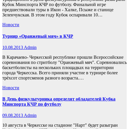
Кубок Минспорта КЧР по футболу. Финальной игре
предшествовали туры в Икон - Халке, Псыже и станице
Зеленчукская. В этом году Кубок оспаривали 10…
Новости
Турнир «Оранжевый мяч» в КЧР
10.08.2013
Admin
В Карачаево- Черкесской республике прошли Всероссийские
соревнования по стритболу "Оранжевый мяч". Соревновались
баскетболисты на нескольких площадках на территории
города Черкесска. Всего приняли участие в турнире более
трёхсот спортсменов разного возраста.…
Новости
В День физкультурника определят обладателей Кубка
Минспорта КЧР по футболу
09.08.2013
Admin
10 августа в Черкесске на стадионе "Нарт" будет разыгран