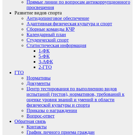
Прямые линии по вопросам антикоррупционного
просвещения
Развитие видов спорта
Антидопинговое обеспечение
Адаптивная физическая культура и спорт
Сборные команды КЧР
Календарный план
Студенческий спорт
Статистическая информация
1-ФК
5-ФК
3-АФК
2-ГТО
ГТО
Нормативы
Документы
Центр тестирования по выполнению видов
испытаний (тестов), нормативов, требований к
оценке уровня знаний и умений в области
физической культуры и спорта
Приказы о награждении
Вопрос-ответ
Обратная связь
Контакты
График личного приема граждан