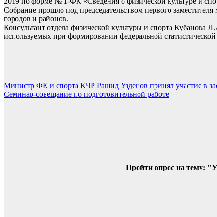
2019 по форме № 1-ФК «Сведения о физической культуре и спо
Собрание прошло под председательством первого заместителя 
городов и районов.
Консультант отдела физической культуры и спорта Кубанова Л
используемых при формировании федеральной статистической о
Навигация
Министр ФК и спорта КЧР Рашид Узденов принял участие в з
Семинар-совещание по подготовительной работе
по
записям
Пройти опрос на тему: "