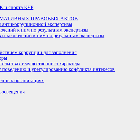
К и спорта КЧР
РМАТИВНЫХ ПРАВОВЫХ АКТОВ
й антикоррупционной экспертизы
ючений к ним по результатам экспертизы
и заключений к ним по результатам экспертизы
йствием коррупции для заполнения
оры
ательствах имущественного характера
 поведению и урегулированию конфликта интересов
енных организациях
росвещения