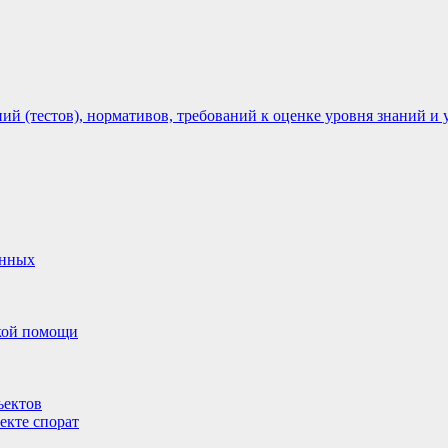
 (тестов), нормативов, требований к оценке уровня знаний и 
анных
ской помощи
ъектов
екте спорат