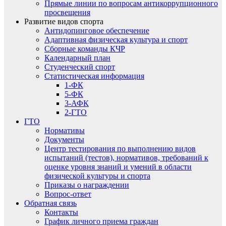
Прямые линии по вопросам антикоррупционного
просвещения
Развитие видов спорта
Антидопинговое обеспечение
Адаптивная физическая культура и спорт
Сборные команды КЧР
Календарный план
Студенческий спорт
Статистическая информация
1-ФК
5-ФК
3-АФК
2-ГТО
ГТО
Нормативы
Документы
Центр тестирования по выполнению видов
испытаний (тестов), нормативов, требований к
оценке уровня знаний и умений в области
физической культуры и спорта
Приказы о награждении
Вопрос-ответ
Обратная связь
Контакты
График личного приема граждан